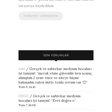
tarayıcıya kaydedilsin.
SON YORUMLAR
zeki
/
Gerçek ve sahtekar medyum hocaları
iyi tanıyın!
: “
merak etme güvenilir ben sonuç
almıştım 2 sene önce ve siteye hiçmi
bakmadın zaten üstte tonla yorum var 🙂
”
Tem 9, 14:41
ÖZGE
/
Gerçek ve sahtekar medyum
hocaları iyi tanıyın!
: “
Evet doğru o
”
Tem 7, 16:08