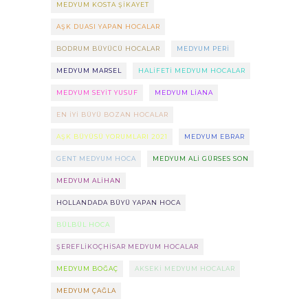
MEDYUM KOSTA ŞIKAYET
AŞK DUASI YAPAN HOCALAR
BODRUM BÜYÜCÜ HOCALAR
MEDYUM PERI
MEDYUM MARSEL
HALIFETI MEDYUM HOCALAR
MEDYUM SEYIT YUSUF
MEDYUM LIANA
EN IYI BÜYÜ BOZAN HOCALAR
AŞK BÜYÜSÜ YORUMLARI 2021
MEDYUM EBRAR
GENT MEDYUM HOCA
MEDYUM ALI GÜRSES SON
MEDYUM ALIHAN
HOLLANDADA BÜYÜ YAPAN HOCA
BÜLBÜL HOCA
ŞEREFLIKOÇHISAR MEDYUM HOCALAR
MEDYUM BOĞAÇ
AKSEKI MEDYUM HOCALAR
MEDYUM ÇAĞLA