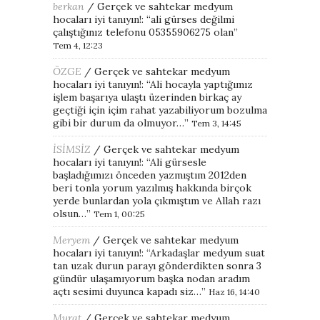
berkan
/
Gerçek ve sahtekar medyum
hocaları iyi tanıyın!
: “
ali gürses değilmi
çalıştığınız telefonu 05355906275 olan
”
Tem 4, 12:23
ÖZGE
/
Gerçek ve sahtekar medyum
hocaları iyi tanıyın!
: “
Ali hocayla yaptığımız
işlem başarıya ulaştı üzerinden birkaç ay
geçtiği için içim rahat yazabiliyorum bozulma
gibi bir durum da olmuyor…
”
Tem 3, 14:45
İSİMSİZ
/
Gerçek ve sahtekar medyum
hocaları iyi tanıyın!
: “
Ali gürsesle
başladığımızı önceden yazmıştım 2012den
beri tonla yorum yazılmış hakkında birçok
yerde bunlardan yola çıkmıştım ve Allah razı
olsun…
”
Tem 1, 00:25
Meryem
/
Gerçek ve sahtekar medyum
hocaları iyi tanıyın!
: “
Arkadaşlar medyum suat
tan uzak durun parayı gönderdikten sonra 3
gündür ulaşamıyorum başka nodan aradım
açtı sesimi duyunca kapadı siz…
”
Haz 16, 14:40
Murat
/
Gerçek ve sahtekar medyum