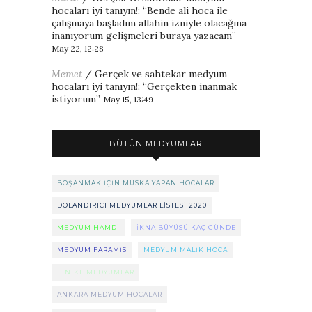
hocaları iyi tanıyın!
: “
Bende ali hoca ile
çalışmaya başladım allahin izniyle olacağına
inanıyorum gelişmeleri buraya yazacam
”
May 22, 12:28
Memet
/
Gerçek ve sahtekar medyum
hocaları iyi tanıyın!
: “
Gerçekten inanmak
istiyorum
”
May 15, 13:49
BÜTÜN MEDYUMLAR
BOŞANMAK IÇIN MUSKA YAPAN HOCALAR
DOLANDIRICI MEDYUMLAR LISTESI 2020
MEDYUM HAMDI
IKNA BÜYÜSÜ KAÇ GÜNDE
MEDYUM FARAMIS
MEDYUM MALIK HOCA
FINIKE MEDYUMLAR
ANKARA MEDYUM HOCALAR