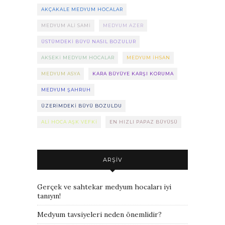
AKÇAKALE MEDYUM HOCALAR
MEDYUM ALI SAMI
MEDYUM AZER
ÜSTÜMDEKI BÜYÜ NASIL BOZULUR
AKSEKI MEDYUM HOCALAR
MEDYUM IHSAN
MEDYUM ASYA
KARA BÜYÜYE KARŞI KORUMA
MEDYUM ŞAHRUH
ÜZERIMDEKI BÜYÜ BOZULDU
ALI HOCA AŞK VEFKI
EN HIZLI PAPAZ BÜYÜSÜ
ARŞIV
Gerçek ve sahtekar medyum hocaları iyi
tanıyın!
Medyum tavsiyeleri neden önemlidir?