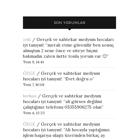
SON YORUMLAR
zeki
/
Gerçek ve sahtekar medyum hocaları
iyi tanıyın!
: “
merak etme güvenilir ben sonuç
almıştım 2 sene önce ve siteye hiçmi
bakmadın zaten üstte tonla yorum var 🙂
”
Tem 9, 14:41
ÖZGE
/
Gerçek ve sahtekar medyum
hocaları iyi tanıyın!
: “
Evet doğru o
”
Tem 7, 16:08
berkan
/
Gerçek ve sahtekar medyum
hocaları iyi tanıyın!
: “
ali gürses değilmi
çalıştığınız telefonu 05355906275 olan
”
Tem 4, 12:23
ÖZGE
/
Gerçek ve sahtekar medyum
hocaları iyi tanıyın!
: “
Ali hocayla yaptığımız
işlem başarıya ulaştı üzerinden birkaç ay