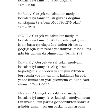
hocaları iyi tanıyın!
: “
Evet doğru o
”
Tem 7, 16:08
berkan
/
Gerçek ve sahtekar medyum
hocaları iyi tanıyın!
: “
ali gürses değilmi
çalıştığınız telefonu 05355906275 olan
”
Tem 4, 12:23
ÖZGE
/
Gerçek ve sahtekar medyum
hocaları iyi tanıyın!
: “
Ali hocayla yaptığımız
işlem başarıya ulaştı üzerinden birkaç ay
geçtiği için içim rahat yazabiliyorum bozulma
gibi bir durum da olmuyor…
”
Tem 3, 14:45
İSİMSİZ
/
Gerçek ve sahtekar medyum
hocaları iyi tanıyın!
: “
Ali gürsesle
başladığımızı önceden yazmıştım 2012den
beri tonla yorum yazılmış hakkında birçok
yerde bunlardan yola çıkmıştım ve Allah razı
olsun…
”
Tem 1, 00:25
Meryem
/
Gerçek ve sahtekar medyum
hocaları iyi tanıyın!
: “
Arkadaşlar medyum suat
tan uzak durun parayı gönderdikten sonra 3
gündür ulaşamıyorum başka nodan aradım