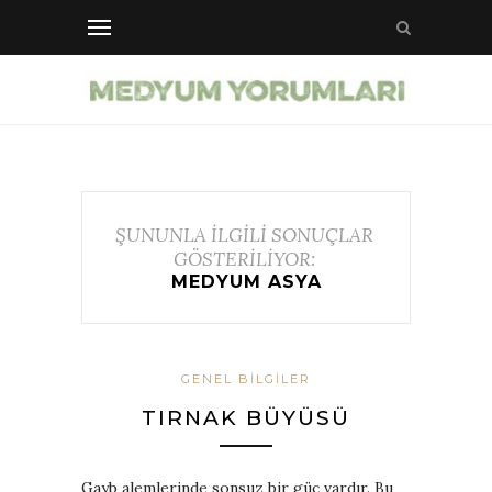
ŞUNUNLA İLGİLİ SONUÇLAR
GÖSTERİLİYOR:
MEDYUM ASYA
GENEL BILGILER
TIRNAK BÜYÜSÜ
Gayb alemlerinde sonsuz bir güç vardır. Bu