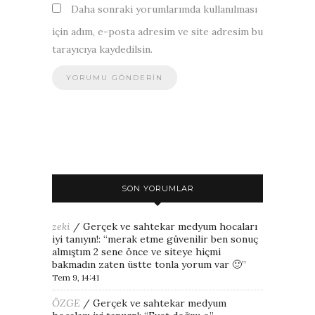
Daha sonraki yorumlarımda kullanılması
için adım, e-posta adresim ve site adresim bu
tarayıcıya kaydedilsin.
SON YORUMLAR
zeki
/
Gerçek ve sahtekar medyum hocaları
iyi tanıyın!
: “
merak etme güvenilir ben sonuç
almıştım 2 sene önce ve siteye hiçmi
bakmadın zaten üstte tonla yorum var 🙂
”
Tem 9, 14:41
ÖZGE
/
Gerçek ve sahtekar medyum