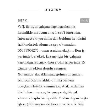
3 YORUM
BERK
Reply
Vefk ile ilgili çalışma yaptıracaksanız
kesinlikle medyum ali gürses’i öneririm.
İnternetteki yorumlardan buldum kendisini
hakkında tek olumsuz şey okumadım.
05355906275 numarasından ulaştım. Ben iş
yerimde bereket, kazanç için bir çalışma
yaptırdım. Batmak üzere olan iş yerimiz 15
günde direkten döndü resmen.
Normalde alacaklarımız gelmezdi, aniden
topluca ödeme aldık, onunla biriken
borçların büyük kısmını kapattık, ardından
bizim karnımızı aç koymayacak, bir yıl
sürecek toplu bir iş aldık. Ondan duyan başka
işler geldi, normalde kocam ve ben iki kişi