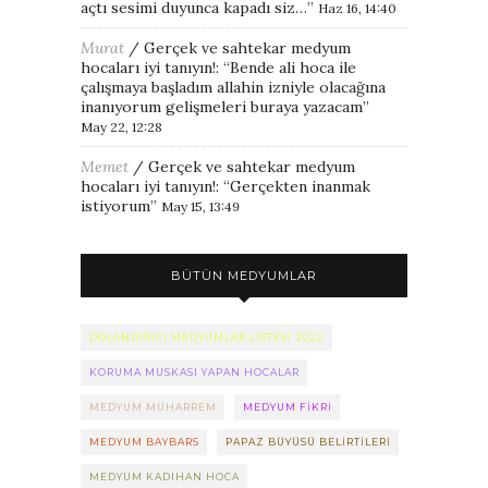
açtı sesimi duyunca kapadı siz…
”
Haz 16, 14:40
Murat
/
Gerçek ve sahtekar medyum
hocaları iyi tanıyın!
: “
Bende ali hoca ile
çalışmaya başladım allahin izniyle olacağına
inanıyorum gelişmeleri buraya yazacam
”
May 22, 12:28
Memet
/
Gerçek ve sahtekar medyum
hocaları iyi tanıyın!
: “
Gerçekten inanmak
istiyorum
”
May 15, 13:49
BÜTÜN MEDYUMLAR
DOLANDIRICI MEDYUMLAR LISTESI 2022
KORUMA MUSKASI YAPAN HOCALAR
MEDYUM MUHARREM
MEDYUM FIKRI
MEDYUM BAYBARS
PAPAZ BÜYÜSÜ BELIRTILERI
MEDYUM KADIHAN HOCA