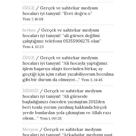
ÖZGE
/
Gerçek ve sahtekar medyum
hocaları iyi tanıyın!
: “
Evet doğru o
”
Tem 7, 16:08
berkan
/
Gerçek ve sahtekar medyum
hocaları iyi tanıyın!
: “
ali gürses değilmi
çalıştığınız telefonu 05355906275 olan
”
Tem 4, 12:23
ÖZGE
/
Gerçek ve sahtekar medyum
hocaları iyi tanıyın!
: “
Ali hocayla yaptığımız
işlem başarıya ulaştı üzerinden birkaç ay
geçtiği için içim rahat yazabiliyorum bozulma
gibi bir durum da olmuyor…
”
Tem 3, 14:45
İSİMSİZ
/
Gerçek ve sahtekar medyum
hocaları iyi tanıyın!
: “
Ali gürsesle
başladığımızı önceden yazmıştım 2012den
beri tonla yorum yazılmış hakkında birçok
yerde bunlardan yola çıkmıştım ve Allah razı
olsun…
”
Tem 1, 00:25
Meryem
/
Gerçek ve sahtekar medyum
hocaları iyi tanıyın!
: “
Arkadaşlar medyum suat