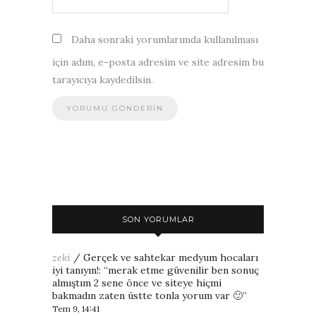
Daha sonraki yorumlarımda kullanılması
için adım, e-posta adresim ve site adresim bu
tarayıcıya kaydedilsin.
SON YORUMLAR
zeki
/
Gerçek ve sahtekar medyum hocaları
iyi tanıyın!
: “
merak etme güvenilir ben sonuç
almıştım 2 sene önce ve siteye hiçmi
bakmadın zaten üstte tonla yorum var 🙂
”
Tem 9, 14:41