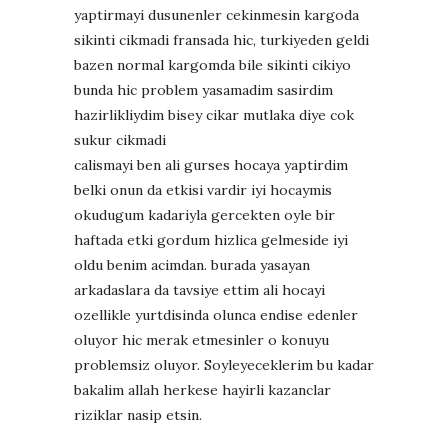
yaptirmayi dusunenler cekinmesin kargoda
sikinti cikmadi fransada hic, turkiyeden geldi
bazen normal kargomda bile sikinti cikiyo
bunda hic problem yasamadim sasirdim
hazirlikliydim bisey cikar mutlaka diye cok
sukur cikmadi
calismayi ben ali gurses hocaya yaptirdim
belki onun da etkisi vardir iyi hocaymis
okudugum kadariyla gercekten oyle bir
haftada etki gordum hizlica gelmeside iyi
oldu benim acimdan. burada yasayan
arkadaslara da tavsiye ettim ali hocayi
ozellikle yurtdisinda olunca endise edenler
oluyor hic merak etmesinler o konuyu
problemsiz oluyor. Soyleyeceklerim bu kadar
bakalim allah herkese hayirli kazanclar
riziklar nasip etsin.