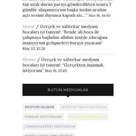
tan uzak durun parayı gönderdikten sonra 3
gündür ulaşamıyorum başka nodan aradım
açtı sesimi duyunca kapadı siz…
”
Haz 16, 14:40
Murat
/
Gerçek ve sahtekar medyum
hocaları iyi tanıyın!
: “
Bende ali hoca ile
çalışmaya başladım allahin izniyle olacağına
inanıyorum gelişmeleri buraya yazacam
”
May 22, 12:28
Memet
/
Gerçek ve sahtekar medyum
hocaları iyi tanıyın!
: “
Gerçekten inanmak
istiyorum
”
May 15, 13:49
BÜTÜN MEDYUMLAR
MEDYUM SALMAN
MEDYUM TALHA SAHTEKAR
SAMSUN MEDYUMLARI
MEDYUM ENSAR HOCA
ÇANAKKALEDEKI MEDYUMLAR