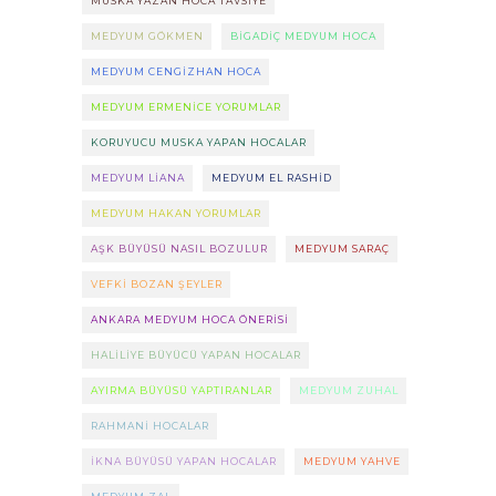
MUSKA YAZAN HOCA TAVSIYE
MEDYUM GÖKMEN
BIGADIÇ MEDYUM HOCA
MEDYUM CENGIZHAN HOCA
MEDYUM ERMENICE YORUMLAR
KORUYUCU MUSKA YAPAN HOCALAR
MEDYUM LIANA
MEDYUM EL RASHID
MEDYUM HAKAN YORUMLAR
AŞK BÜYÜSÜ NASIL BOZULUR
MEDYUM SARAÇ
VEFKI BOZAN ŞEYLER
ANKARA MEDYUM HOCA ÖNERISI
HALILIYE BÜYÜCÜ YAPAN HOCALAR
AYIRMA BÜYÜSÜ YAPTIRANLAR
MEDYUM ZUHAL
RAHMANI HOCALAR
IKNA BÜYÜSÜ YAPAN HOCALAR
MEDYUM YAHVE