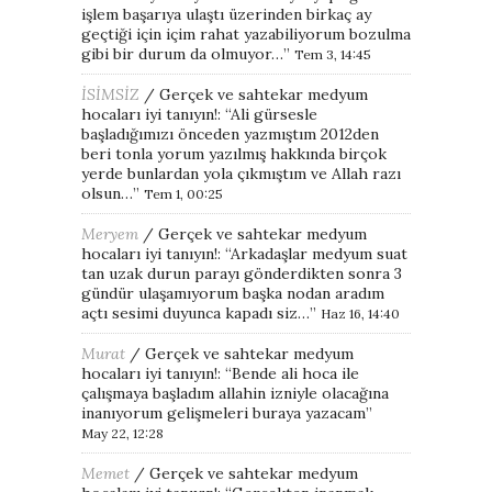
işlem başarıya ulaştı üzerinden birkaç ay
geçtiği için içim rahat yazabiliyorum bozulma
gibi bir durum da olmuyor…
”
Tem 3, 14:45
İSİMSİZ
/
Gerçek ve sahtekar medyum
hocaları iyi tanıyın!
: “
Ali gürsesle
başladığımızı önceden yazmıştım 2012den
beri tonla yorum yazılmış hakkında birçok
yerde bunlardan yola çıkmıştım ve Allah razı
olsun…
”
Tem 1, 00:25
Meryem
/
Gerçek ve sahtekar medyum
hocaları iyi tanıyın!
: “
Arkadaşlar medyum suat
tan uzak durun parayı gönderdikten sonra 3
gündür ulaşamıyorum başka nodan aradım
açtı sesimi duyunca kapadı siz…
”
Haz 16, 14:40
Murat
/
Gerçek ve sahtekar medyum
hocaları iyi tanıyın!
: “
Bende ali hoca ile
çalışmaya başladım allahin izniyle olacağına
inanıyorum gelişmeleri buraya yazacam
”
May 22, 12:28
Memet
/
Gerçek ve sahtekar medyum