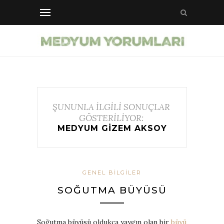
ŞUNUNLA İLGİLİ SONUÇLAR
GÖSTERİLİYOR:
MEDYUM GIZEM AKSOY
GENEL BILGILER
SOĞUTMA BÜYÜSÜ
Soğutma büyüsü oldukça yaygın olan bir
büyü