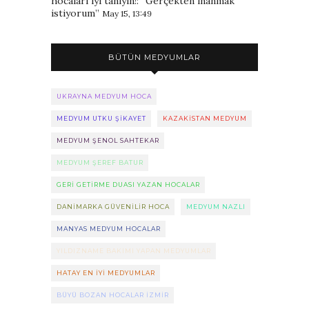
hocaları iyi tanıyın!
: “
Gerçekten inanmak
istiyorum
”
May 15, 13:49
BÜTÜN MEDYUMLAR
UKRAYNA MEDYUM HOCA
MEDYUM UTKU ŞIKAYET
KAZAKISTAN MEDYUM
MEDYUM ŞENOL SAHTEKAR
MEDYUM ŞEREF BATUR
GERI GETIRME DUASI YAZAN HOCALAR
DANIMARKA GÜVENILIR HOCA
MEDYUM NAZLI
MANYAS MEDYUM HOCALAR
YILDIZNAME BAKIMI YAPAN MEDYUMLAR
HATAY EN IYI MEDYUMLAR
BÜYÜ BOZAN HOCALAR IZMIR