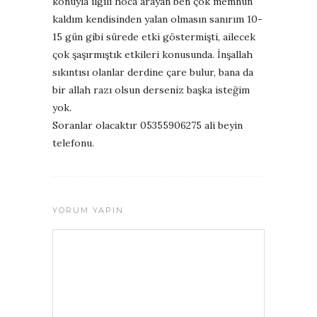
konuyla ilgili hoca arayan ben çok memnun
kaldım kendisinden yalan olmasın sanırım 10-
15 gün gibi sürede etki göstermişti, ailecek
çok şaşırmıştık etkileri konusunda. İnşallah
sıkıntısı olanlar derdine çare bulur, bana da
bir allah razı olsun derseniz başka isteğim
yok.
Soranlar olacaktır 05355906275 ali beyin
telefonu.
YORUM YAPIN