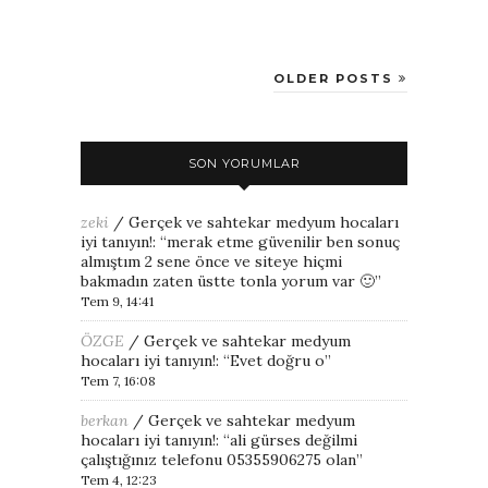
OLDER POSTS
SON YORUMLAR
zeki
/
Gerçek ve sahtekar medyum hocaları
iyi tanıyın!
: “
merak etme güvenilir ben sonuç
almıştım 2 sene önce ve siteye hiçmi
bakmadın zaten üstte tonla yorum var 🙂
”
Tem 9, 14:41
ÖZGE
/
Gerçek ve sahtekar medyum
hocaları iyi tanıyın!
: “
Evet doğru o
”
Tem 7, 16:08
berkan
/
Gerçek ve sahtekar medyum
hocaları iyi tanıyın!
: “
ali gürses değilmi
çalıştığınız telefonu 05355906275 olan
”
Tem 4, 12:23