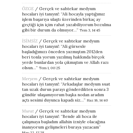
ÖZGE
/
Gerçek ve sahtekar medyum
hocaları iyi tanıyın!
: “
Ali hocayla yaptığımız
işlem başarıya ulaştı üzerinden birkaç ay
geçtiği için içim rahat yazabiliyorum bozulma
gibi bir durum da olmuyor…
”
Tem 3, 14:45
İSİMSİZ
/
Gerçek ve sahtekar medyum
hocaları iyi tanıyın!
: “
Ali gürsesle
başladığımızı önceden yazmıştım 2012den
beri tonla yorum yazılmış hakkında birçok
yerde bunlardan yola çıkmıştım ve Allah razı
olsun…
”
Tem 1, 00:25
Meryem
/
Gerçek ve sahtekar medyum
hocaları iyi tanıyın!
: “
Arkadaşlar medyum suat
tan uzak durun parayı gönderdikten sonra 3
gündür ulaşamıyorum başka nodan aradım
açtı sesimi duyunca kapadı siz…
”
Haz 16, 14:40
Murat
/
Gerçek ve sahtekar medyum
hocaları iyi tanıyın!
: “
Bende ali hoca ile
çalışmaya başladım allahin izniyle olacağına
inanıyorum gelişmeleri buraya yazacam
”
May 22, 12:28