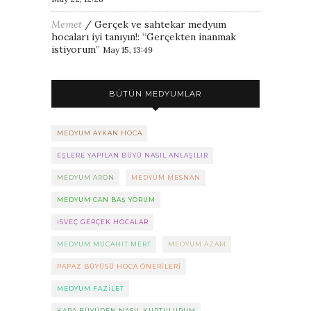
Memet
/
Gerçek ve sahtekar medyum
hocaları iyi tanıyın!
: “
Gerçekten inanmak
istiyorum
”
May 15, 13:49
BÜTÜN MEDYUMLAR
MEDYUM AYKAN HOCA
EŞLERE YAPILAN BÜYÜ NASIL ANLAŞILIR
MEDYUM ARON
MEDYUM MESNAN
MEDYUM CAN BAŞ YORUM
ISVEÇ GERÇEK HOCALAR
MEDYUM MÜCAHIT MERT
MEDYUM AZAM
PAPAZ BÜYÜSÜ HOCA ÖNERILERI
MEDYUM FAZILET
KARA BÜYÜDEN NASIL KURTULURUM