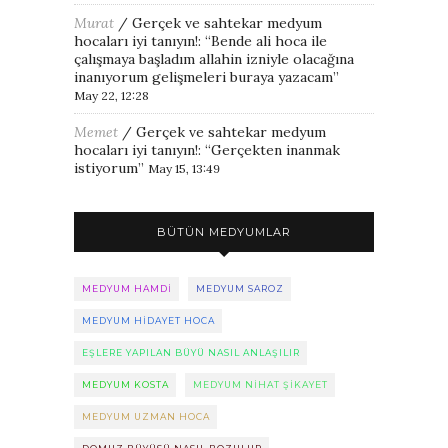
Murat
/
Gerçek ve sahtekar medyum
hocaları iyi tanıyın!
: “
Bende ali hoca ile
çalışmaya başladım allahin izniyle olacağına
inanıyorum gelişmeleri buraya yazacam
”
May 22, 12:28
Memet
/
Gerçek ve sahtekar medyum
hocaları iyi tanıyın!
: “
Gerçekten inanmak
istiyorum
”
May 15, 13:49
BÜTÜN MEDYUMLAR
MEDYUM HAMDI
MEDYUM SAROZ
MEDYUM HIDAYET HOCA
EŞLERE YAPILAN BÜYÜ NASIL ANLAŞILIR
MEDYUM KOSTA
MEDYUM NIHAT ŞIKAYET
MEDYUM UZMAN HOCA