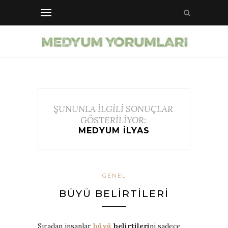
ŞUNUNLA İLGİLİ SONUÇLAR
GÖSTERİLİYOR:
MEDYUM ILYAS
GENEL
BÜYÜ BELIRTILERI
Sıradan insanlar
büyü
belirtileri
ni sadece