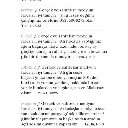
berkan
/
Gerçek ve sahtekar medyum
hocaları iyi tanıyın!
: “
ali gürses değilmi
çalıştığınız telefonu 05355906275 olan
”
Tem 4, 12:23
ÖZGE
/
Gerçek ve sahtekar medyum
hocaları iyi tanıyın!
: “
Ali hocayla yaptığımız
işlem başarıya ulaştı üzerinden birkaç ay
geçtiği için içim rahat yazabiliyorum bozulma
gibi bir durum da olmuyor…
”
Tem 3, 14:45
İSİMSİZ
/
Gerçek ve sahtekar medyum
hocaları iyi tanıyın!
: “
Ali gürsesle
başladığımızı önceden yazmıştım 2012den
beri tonla yorum yazılmış hakkında birçok
yerde bunlardan yola çıkmıştım ve Allah razı
olsun…
”
Tem 1, 00:25
Meryem
/
Gerçek ve sahtekar medyum
hocaları iyi tanıyın!
: “
Arkadaşlar medyum suat
tan uzak durun parayı gönderdikten sonra 3
gündür ulaşamıyorum başka nodan aradım
açtı sesimi duyunca kapadı siz…
”
Haz 16, 14:40