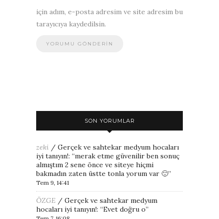
için adım, e-posta adresim ve site adresim bu
tarayıcıya kaydedilsin.
SON YORUMLAR
zeki
/
Gerçek ve sahtekar medyum hocaları
iyi tanıyın!
: “
merak etme güvenilir ben sonuç
almıştım 2 sene önce ve siteye hiçmi
bakmadın zaten üstte tonla yorum var 🙂
”
Tem 9, 14:41
ÖZGE
/
Gerçek ve sahtekar medyum
hocaları iyi tanıyın!
: “
Evet doğru o
”
Tem 7, 16:08