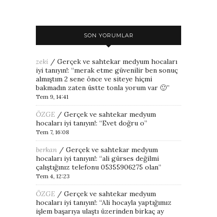
SON YORUMLAR
zeki
/
Gerçek ve sahtekar medyum hocaları
iyi tanıyın!
: “
merak etme güvenilir ben sonuç
almıştım 2 sene önce ve siteye hiçmi
bakmadın zaten üstte tonla yorum var 🙂
”
Tem 9, 14:41
ÖZGE
/
Gerçek ve sahtekar medyum
hocaları iyi tanıyın!
: “
Evet doğru o
”
Tem 7, 16:08
berkan
/
Gerçek ve sahtekar medyum
hocaları iyi tanıyın!
: “
ali gürses değilmi
çalıştığınız telefonu 05355906275 olan
”
Tem 4, 12:23
ÖZGE
/
Gerçek ve sahtekar medyum
hocaları iyi tanıyın!
: “
Ali hocayla yaptığımız
işlem başarıya ulaştı üzerinden birkaç ay