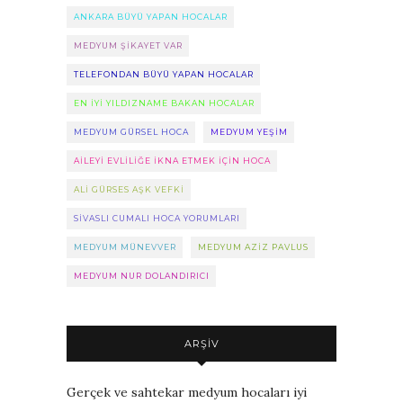
ANKARA BÜYÜ YAPAN HOCALAR
MEDYUM ŞIKAYET VAR
TELEFONDAN BÜYÜ YAPAN HOCALAR
EN IYI YILDIZNAME BAKAN HOCALAR
MEDYUM GÜRSEL HOCA
MEDYUM YEŞIM
AILEYI EVLILIĞE IKNA ETMEK IÇIN HOCA
ALI GÜRSES AŞK VEFKI
SIVASLI CUMALI HOCA YORUMLARI
MEDYUM MÜNEVVER
MEDYUM AZIZ PAVLUS
MEDYUM NUR DOLANDIRICI
ARŞIV
Gerçek ve sahtekar medyum hocaları iyi