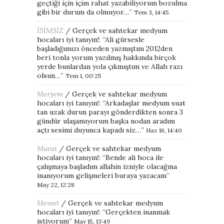
geçtiği için içim rahat yazabiliyorum bozulma
gibi bir durum da olmuyor…
”
Tem 3, 14:45
İSİMSİZ
/
Gerçek ve sahtekar medyum
hocaları iyi tanıyın!
: “
Ali gürsesle
başladığımızı önceden yazmıştım 2012den
beri tonla yorum yazılmış hakkında birçok
yerde bunlardan yola çıkmıştım ve Allah razı
olsun…
”
Tem 1, 00:25
Meryem
/
Gerçek ve sahtekar medyum
hocaları iyi tanıyın!
: “
Arkadaşlar medyum suat
tan uzak durun parayı gönderdikten sonra 3
gündür ulaşamıyorum başka nodan aradım
açtı sesimi duyunca kapadı siz…
”
Haz 16, 14:40
Murat
/
Gerçek ve sahtekar medyum
hocaları iyi tanıyın!
: “
Bende ali hoca ile
çalışmaya başladım allahin izniyle olacağına
inanıyorum gelişmeleri buraya yazacam
”
May 22, 12:28
Memet
/
Gerçek ve sahtekar medyum
hocaları iyi tanıyın!
: “
Gerçekten inanmak
istiyorum
”
May 15, 13:49