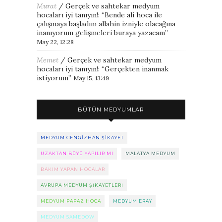
Murat
/
Gerçek ve sahtekar medyum
hocaları iyi tanıyın!
: “
Bende ali hoca ile
çalışmaya başladım allahin izniyle olacağına
inanıyorum gelişmeleri buraya yazacam
”
May 22, 12:28
Memet
/
Gerçek ve sahtekar medyum
hocaları iyi tanıyın!
: “
Gerçekten inanmak
istiyorum
”
May 15, 13:49
BÜTÜN MEDYUMLAR
MEDYUM CENGIZHAN ŞIKAYET
UZAKTAN BÜYÜ YAPILIR MI
MALATYA MEDYUM
BAKIM YAPAN HOCALAR
AVRUPA MEDYUM ŞIKAYETLERI
MEDYUM PAPAZ HOCA
MEDYUM ERAY
MEDYUM SAMEDOW