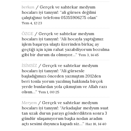
berkan
/
Gerçek ve sahtekar medyum
hocaları iyi tanıyın!
: “
ali gürses değilmi
çalıştığınız telefonu 05355906275 olan
”
Tem 4, 12:23
ÖZGE
/
Gerçek ve sahtekar medyum
hocaları iyi tanıyın!
: “
Ali hocayla yaptığımız
işlem başarıya ulaştı üzerinden birkaç ay
geçtiği için içim rahat yazabiliyorum bozulma
gibi bir durum da olmuyor…
”
Tem 3, 14:45
İSİMSİZ
/
Gerçek ve sahtekar medyum
hocaları iyi tanıyın!
: “
Ali gürsesle
başladığımızı önceden yazmıştım 2012den
beri tonla yorum yazılmış hakkında birçok
yerde bunlardan yola çıkmıştım ve Allah razı
olsun…
”
Tem 1, 00:25
Meryem
/
Gerçek ve sahtekar medyum
hocaları iyi tanıyın!
: “
Arkadaşlar medyum suat
tan uzak durun parayı gönderdikten sonra 3
gündür ulaşamıyorum başka nodan aradım
açtı sesimi duyunca kapadı siz…
”
Haz 16, 14:40