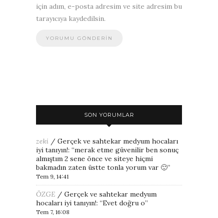
için adım, e-posta adresim ve site adresim bu
tarayıcıya kaydedilsin.
SON YORUMLAR
zeki
/
Gerçek ve sahtekar medyum hocaları
iyi tanıyın!
: “
merak etme güvenilir ben sonuç
almıştım 2 sene önce ve siteye hiçmi
bakmadın zaten üstte tonla yorum var 🙂
”
Tem 9, 14:41
ÖZGE
/
Gerçek ve sahtekar medyum
hocaları iyi tanıyın!
: “
Evet doğru o
”
Tem 7, 16:08