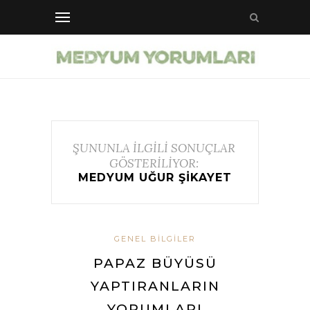
ŞUNUNLA İLGİLİ SONUÇLAR
GÖSTERİLİYOR:
MEDYUM UĞUR ŞIKAYET
GENEL BILGILER
PAPAZ BÜYÜSÜ
YAPTIRANLARIN
YORUMLARI