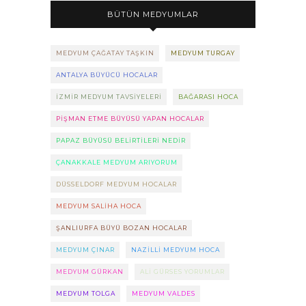
BÜTÜN MEDYUMLAR
MEDYUM ÇAĞATAY TAŞKIN
MEDYUM TURGAY
ANTALYA BÜYÜCÜ HOCALAR
IZMIR MEDYUM TAVSIYELERI
BAĞARASI HOCA
PIŞMAN ETME BÜYÜSÜ YAPAN HOCALAR
PAPAZ BÜYÜSÜ BELIRTILERI NEDIR
ÇANAKKALE MEDYUM ARIYORUM
DÜSSELDORF MEDYUM HOCALAR
MEDYUM SALIHA HOCA
ŞANLIURFA BÜYÜ BOZAN HOCALAR
MEDYUM ÇINAR
NAZILLI MEDYUM HOCA
MEDYUM GÜRKAN
ALI GÜRSES YORUMLAR
MEDYUM TOLGA
MEDYUM VALDES