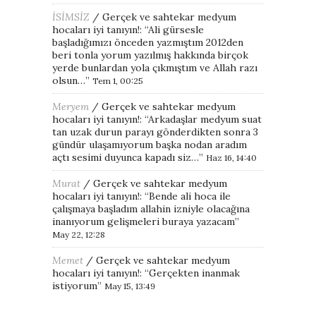
İSİMSİZ
/
Gerçek ve sahtekar medyum
hocaları iyi tanıyın!
: “
Ali gürsesle
başladığımızı önceden yazmıştım 2012den
beri tonla yorum yazılmış hakkında birçok
yerde bunlardan yola çıkmıştım ve Allah razı
olsun…
”
Tem 1, 00:25
Meryem
/
Gerçek ve sahtekar medyum
hocaları iyi tanıyın!
: “
Arkadaşlar medyum suat
tan uzak durun parayı gönderdikten sonra 3
gündür ulaşamıyorum başka nodan aradım
açtı sesimi duyunca kapadı siz…
”
Haz 16, 14:40
Murat
/
Gerçek ve sahtekar medyum
hocaları iyi tanıyın!
: “
Bende ali hoca ile
çalışmaya başladım allahin izniyle olacağına
inanıyorum gelişmeleri buraya yazacam
”
May 22, 12:28
Memet
/
Gerçek ve sahtekar medyum
hocaları iyi tanıyın!
: “
Gerçekten inanmak
istiyorum
”
May 15, 13:49