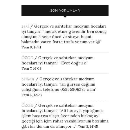
SON YORUMLAR
zeki
/
Gerçek ve sahtekar medyum hocaları
iyi tanıyın!
: “
merak etme güvenilir ben sonuç
almıştım 2 sene önce ve siteye hiçmi
bakmadın zaten üstte tonla yorum var 🙂
”
Tem 9, 14:41
ÖZGE
/
Gerçek ve sahtekar medyum
hocaları iyi tanıyın!
: “
Evet doğru o
”
Tem 7, 16:08
berkan
/
Gerçek ve sahtekar medyum
hocaları iyi tanıyın!
: “
ali gürses değilmi
çalıştığınız telefonu 05355906275 olan
”
Tem 4, 12:23
ÖZGE
/
Gerçek ve sahtekar medyum
hocaları iyi tanıyın!
: “
Ali hocayla yaptığımız
işlem başarıya ulaştı üzerinden birkaç ay
geçtiği için içim rahat yazabiliyorum bozulma
gibi bir durum da olmuyor…
”
Tem 3, 14:45