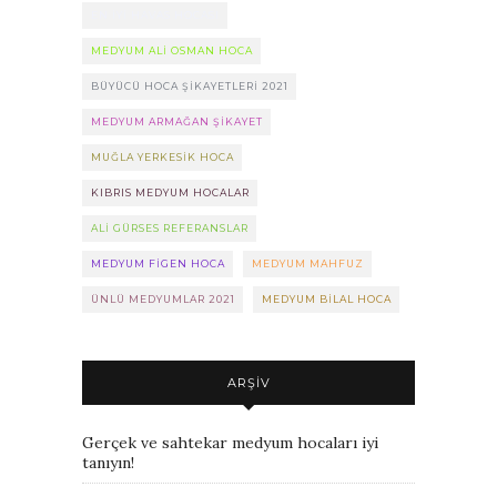
EN IYI HAVAS HOCASI
MEDYUM ALI OSMAN HOCA
BÜYÜCÜ HOCA ŞIKAYETLERI 2021
MEDYUM ARMAĞAN ŞIKAYET
MUĞLA YERKESIK HOCA
KIBRIS MEDYUM HOCALAR
ALI GÜRSES REFERANSLAR
MEDYUM FIGEN HOCA
MEDYUM MAHFUZ
ÜNLÜ MEDYUMLAR 2021
MEDYUM BILAL HOCA
ARŞIV
Gerçek ve sahtekar medyum hocaları iyi
tanıyın!