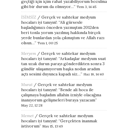
geçtiği için içim rahat yazabiliyorum bozulma
gibi bir durum da olmuyor…
”
Tem 3, 14:45
İSİMSİZ
/
Gerçek ve sahtekar medyum
hocaları iyi tanıyın!
: “
Ali gürsesle
başladığımızı önceden yazmıştım 2012den
beri tonla yorum yazılmış hakkında birçok
yerde bunlardan yola çıkmıştım ve Allah razı
olsun…
”
Tem 1, 00:25
Meryem
/
Gerçek ve sahtekar medyum
hocaları iyi tanıyın!
: “
Arkadaşlar medyum suat
tan uzak durun parayı gönderdikten sonra 3
gündür ulaşamıyorum başka nodan aradım
açtı sesimi duyunca kapadı siz…
”
Haz 16, 14:40
Murat
/
Gerçek ve sahtekar medyum
hocaları iyi tanıyın!
: “
Bende ali hoca ile
çalışmaya başladım allahin izniyle olacağına
inanıyorum gelişmeleri buraya yazacam
”
May 22, 12:28
Memet
/
Gerçek ve sahtekar medyum
hocaları iyi tanıyın!
: “
Gerçekten inanmak
istiyorum
”
May 15, 13:49