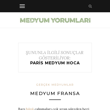
ŞUNUNLA İLGİLİ SONUÇLAR
GÖSTERİLİYOR:
PARIS MEDYUM HOCA
GERÇEK MEDYUMLAR
MEDYUM FRANSA
Bazı
büyü
çalışmaları çok uzun süreden beri