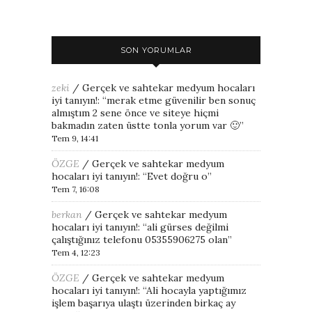
SON YORUMLAR
zeki
/
Gerçek ve sahtekar medyum hocaları
iyi tanıyın!
: “
merak etme güvenilir ben sonuç
almıştım 2 sene önce ve siteye hiçmi
bakmadın zaten üstte tonla yorum var 🙂
”
Tem 9, 14:41
ÖZGE
/
Gerçek ve sahtekar medyum
hocaları iyi tanıyın!
: “
Evet doğru o
”
Tem 7, 16:08
berkan
/
Gerçek ve sahtekar medyum
hocaları iyi tanıyın!
: “
ali gürses değilmi
çalıştığınız telefonu 05355906275 olan
”
Tem 4, 12:23
ÖZGE
/
Gerçek ve sahtekar medyum
hocaları iyi tanıyın!
: “
Ali hocayla yaptığımız
işlem başarıya ulaştı üzerinden birkaç ay