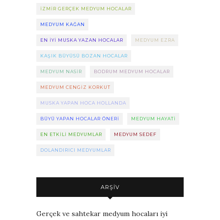
IZMIR GERÇEK MEDYUM HOCALAR
MEDYUM KAĞAN
EN IYI MUSKA YAZAN HOCALAR
MEDYUM EZRA
KAŞIK BÜYÜSÜ BOZAN HOCALAR
MEDYUM NASIR
BODRUM MEDYUM HOCALAR
MEDYUM CENGIZ KORKUT
MUSKA YAPAN HOCA HOLLANDA
BÜYÜ YAPAN HOCALAR ÖNERI
MEDYUM HAYATI
EN ETKILI MEDYUMLAR
MEDYUM SEDEF
DOLANDIRICI MEDYUMLAR
ARŞIV
Gerçek ve sahtekar medyum hocaları iyi