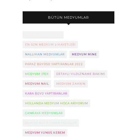
BÜTÜN MEDYUMLAR
AŞK VEFKI GÜNAH MI
EN SON MEDYUM ŞIKAYETLERI
NALLIHAN MEDYUMLAR
MEDYUM MINE
PAPAZ BÜYÜSÜ YAPTIRANLAR 2022
MEDYUM IPEK
DETAYLI YILDIZNAME BAKIMI
MEDYUM NAIL
MEDYUM ZAHRIN
KARA BÜYÜ YAPTIRANLAR
HOLLANDA MEDYUM HOCA ARIYORUM
ÇANKAYA MEDYUMLAR
MANISA BÜYÜ YAPAN HOCALAR
MEDYUM YUNUS KEREM