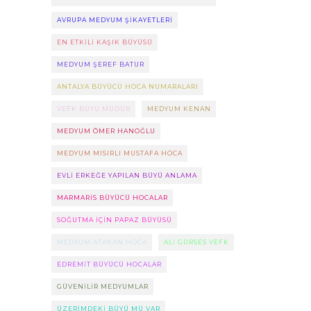
AVRUPA MEDYUM ŞIKAYETLERI
EN ETKILI KAŞIK BÜYÜSÜ
MEDYUM ŞEREF BATUR
ANTALYA BÜYÜCÜ HOCA NUMARALARI
VEFK BÜYÜ MÜDÜR
MEDYUM KENAN
MEDYUM ÖMER HANOĞLU
MEDYUM MISIRLI MUSTAFA HOCA
EVLI ERKEĞE YAPILAN BÜYÜ ANLAMA
MARMARIS BÜYÜCÜ HOCALAR
SOĞUTMA IÇIN PAPAZ BÜYÜSÜ
MEDYUM ATAKAN HOCA
ALI GÜRSES VEFK
EDREMIT BÜYÜCÜ HOCALAR
GÜVENILIR MEDYUMLAR
ÜZERIMDEKI BÜYÜ MÜ VAR