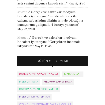
açtı sesimi duyunca kapadı siz…
”
Haz 16, 14:40
Murat
/
Gerçek ve sahtekar medyum
hocaları iyi tanıyın!
: “
Bende ali hoca ile
çalışmaya başladım allahin izniyle olacağına
inanıyorum gelişmeleri buraya yazacam
”
May 22, 12:28
Memet
/
Gerçek ve sahtekar medyum
hocaları iyi tanıyın!
: “
Gerçekten inanmak
istiyorum
”
May 15, 13:49
BÜTÜN MEDYUMLAR
KONYA BÜYÜ BOZAN HOCALAR
MEDYUM ASLI
MEDYUM KARA
MEDYUM SAMET HOCA
DOMUZ BÜYÜSÜ NASIL YAPILIR
MEDYUM ŞIFACI EMRAH
ISTANBUL YILDIZNAME BAKAN HOCALAR