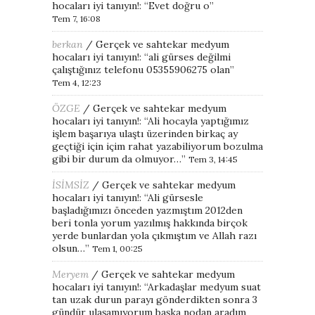
hocaları iyi tanıyın!
: “
Evet doğru o
”
Tem 7, 16:08
berkan
/
Gerçek ve sahtekar medyum
hocaları iyi tanıyın!
: “
ali gürses değilmi
çalıştığınız telefonu 05355906275 olan
”
Tem 4, 12:23
ÖZGE
/
Gerçek ve sahtekar medyum
hocaları iyi tanıyın!
: “
Ali hocayla yaptığımız
işlem başarıya ulaştı üzerinden birkaç ay
geçtiği için içim rahat yazabiliyorum bozulma
gibi bir durum da olmuyor…
”
Tem 3, 14:45
İSİMSİZ
/
Gerçek ve sahtekar medyum
hocaları iyi tanıyın!
: “
Ali gürsesle
başladığımızı önceden yazmıştım 2012den
beri tonla yorum yazılmış hakkında birçok
yerde bunlardan yola çıkmıştım ve Allah razı
olsun…
”
Tem 1, 00:25
Meryem
/
Gerçek ve sahtekar medyum
hocaları iyi tanıyın!
: “
Arkadaşlar medyum suat
tan uzak durun parayı gönderdikten sonra 3
gündür ulaşamıyorum başka nodan aradım