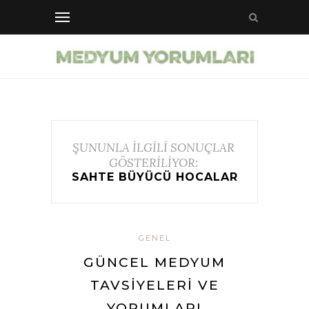
ŞUNUNLA İLGİLİ SONUÇLAR
GÖSTERİLİYOR:
SAHTE BÜYÜCÜ HOCALAR
GENEL
GÜNCEL MEDYUM
TAVSIYELERI VE
YORUMLARI