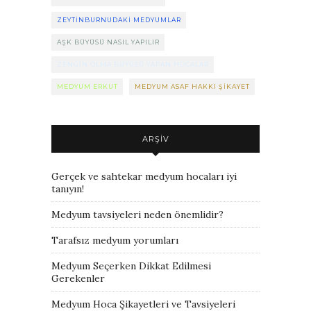
ZEYTINBURNUDAKI MEDYUMLAR
AŞK BÜYÜSÜ NASIL YAPILIR
ZENGIN OLMA BÜYÜSÜ YAPAN HOCALAR
MEDYUM ERKUT
MEDYUM ASAF HAKKI ŞIKAYET
ARŞIV
Gerçek ve sahtekar medyum hocaları iyi
tanıyın!
Medyum tavsiyeleri neden önemlidir?
Tarafsız medyum yorumları
Medyum Seçerken Dikkat Edilmesi
Gerekenler
Medyum Hoca Şikayetleri ve Tavsiyeleri