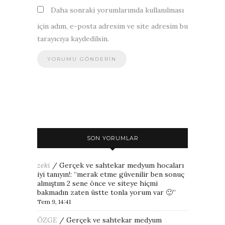
Daha sonraki yorumlarımda kullanılması
için adım, e-posta adresim ve site adresim bu
tarayıcıya kaydedilsin.
SON YORUMLAR
zeki
/
Gerçek ve sahtekar medyum hocaları
iyi tanıyın!
: “
merak etme güvenilir ben sonuç
almıştım 2 sene önce ve siteye hiçmi
bakmadın zaten üstte tonla yorum var 🙂
”
Tem 9, 14:41
ÖZGE
/
Gerçek ve sahtekar medyum