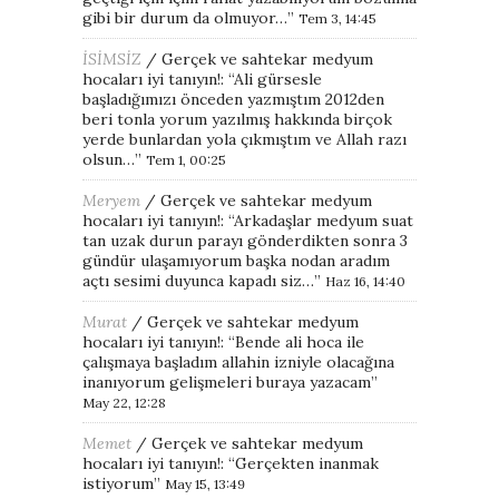
gibi bir durum da olmuyor…
”
Tem 3, 14:45
İSİMSİZ
/
Gerçek ve sahtekar medyum
hocaları iyi tanıyın!
: “
Ali gürsesle
başladığımızı önceden yazmıştım 2012den
beri tonla yorum yazılmış hakkında birçok
yerde bunlardan yola çıkmıştım ve Allah razı
olsun…
”
Tem 1, 00:25
Meryem
/
Gerçek ve sahtekar medyum
hocaları iyi tanıyın!
: “
Arkadaşlar medyum suat
tan uzak durun parayı gönderdikten sonra 3
gündür ulaşamıyorum başka nodan aradım
açtı sesimi duyunca kapadı siz…
”
Haz 16, 14:40
Murat
/
Gerçek ve sahtekar medyum
hocaları iyi tanıyın!
: “
Bende ali hoca ile
çalışmaya başladım allahin izniyle olacağına
inanıyorum gelişmeleri buraya yazacam
”
May 22, 12:28
Memet
/
Gerçek ve sahtekar medyum
hocaları iyi tanıyın!
: “
Gerçekten inanmak
istiyorum
”
May 15, 13:49