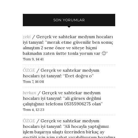
SON YORUMLAR
zeki
/
Gerçek ve sahtekar medyum hocaları
iyi tanıyın!
: “
merak etme güvenilir ben sonuç
almıştım 2 sene önce ve siteye hiçmi
bakmadın zaten üstte tonla yorum var 🙂
”
Tem 9, 14:41
ÖZGE
/
Gerçek ve sahtekar medyum
hocaları iyi tanıyın!
: “
Evet doğru o
”
Tem 7, 16:08
berkan
/
Gerçek ve sahtekar medyum
hocaları iyi tanıyın!
: “
ali gürses değilmi
çalıştığınız telefonu 05355906275 olan
”
Tem 4, 12:23
ÖZGE
/
Gerçek ve sahtekar medyum
hocaları iyi tanıyın!
: “
Ali hocayla yaptığımız
işlem başarıya ulaştı üzerinden birkaç ay
geçtiği için içim rahat yazabiliyorum bozulma