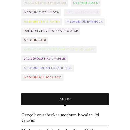
BURSA MEDYUM HOCALARI
MEDYUM ARSEN
MEDYUM FIGEN HOCA
MEDYUM ERCÜMENT
MEDYUM CEM ŞIKAYET
MEDYUM ÜMEYR HOCA
BALIKESIR BÜYÜ BOZAN HOCALAR
MEDYUM SADI
KARIMDA BÜYÜ OLUP OLMADIĞINI ANLAMAK
SAÇ BÜYÜSÜ NASIL YAPILIR
MEDYUM ERHAN DOLANDIRICI
MEDYUM ALI HOCA 2021
ARŞIV
Gerçek ve sahtekar medyum hocaları iyi
tanıyın!