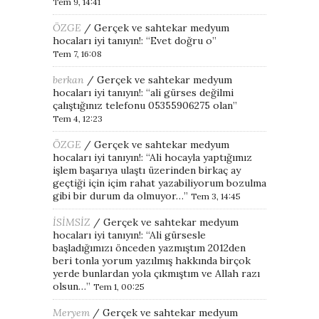
Tem 9, 14:41
ÖZGE
/
Gerçek ve sahtekar medyum
hocaları iyi tanıyın!
: “
Evet doğru o
”
Tem 7, 16:08
berkan
/
Gerçek ve sahtekar medyum
hocaları iyi tanıyın!
: “
ali gürses değilmi
çalıştığınız telefonu 05355906275 olan
”
Tem 4, 12:23
ÖZGE
/
Gerçek ve sahtekar medyum
hocaları iyi tanıyın!
: “
Ali hocayla yaptığımız
işlem başarıya ulaştı üzerinden birkaç ay
geçtiği için içim rahat yazabiliyorum bozulma
gibi bir durum da olmuyor…
”
Tem 3, 14:45
İSİMSİZ
/
Gerçek ve sahtekar medyum
hocaları iyi tanıyın!
: “
Ali gürsesle
başladığımızı önceden yazmıştım 2012den
beri tonla yorum yazılmış hakkında birçok
yerde bunlardan yola çıkmıştım ve Allah razı
olsun…
”
Tem 1, 00:25
Meryem
/
Gerçek ve sahtekar medyum