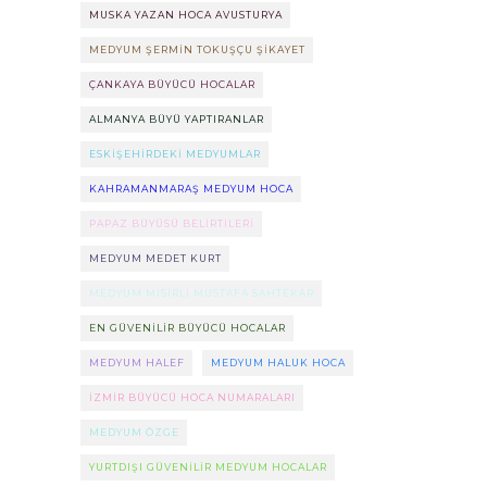
MUSKA YAZAN HOCA AVUSTURYA
MEDYUM ŞERMIN TOKUŞÇU ŞIKAYET
ÇANKAYA BÜYÜCÜ HOCALAR
ALMANYA BÜYÜ YAPTIRANLAR
ESKIŞEHIRDEKI MEDYUMLAR
KAHRAMANMARAŞ MEDYUM HOCA
PAPAZ BÜYÜSÜ BELIRTILERI
MEDYUM MEDET KURT
MEDYUM MISIRLI MUSTAFA SAHTEKAR
EN GÜVENILIR BÜYÜCÜ HOCALAR
MEDYUM HALEF
MEDYUM HALUK HOCA
IZMIR BÜYÜCÜ HOCA NUMARALARI
MEDYUM ÖZGE
YURTDIŞI GÜVENILIR MEDYUM HOCALAR