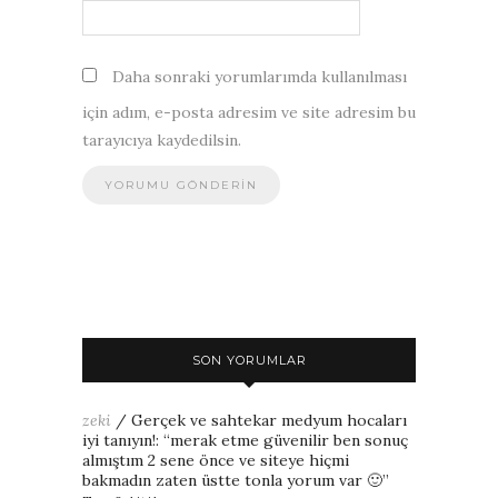
Daha sonraki yorumlarımda kullanılması
için adım, e-posta adresim ve site adresim bu
tarayıcıya kaydedilsin.
SON YORUMLAR
zeki
/
Gerçek ve sahtekar medyum hocaları
iyi tanıyın!
: “
merak etme güvenilir ben sonuç
almıştım 2 sene önce ve siteye hiçmi
bakmadın zaten üstte tonla yorum var 🙂
”