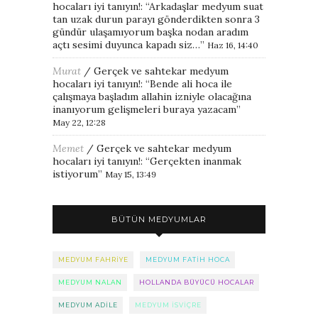
hocaları iyi tanıyın!
: “
Arkadaşlar medyum suat
tan uzak durun parayı gönderdikten sonra 3
gündür ulaşamıyorum başka nodan aradım
açtı sesimi duyunca kapadı siz…
”
Haz 16, 14:40
Murat
/
Gerçek ve sahtekar medyum
hocaları iyi tanıyın!
: “
Bende ali hoca ile
çalışmaya başladım allahin izniyle olacağına
inanıyorum gelişmeleri buraya yazacam
”
May 22, 12:28
Memet
/
Gerçek ve sahtekar medyum
hocaları iyi tanıyın!
: “
Gerçekten inanmak
istiyorum
”
May 15, 13:49
BÜTÜN MEDYUMLAR
MEDYUM FAHRIYE
MEDYUM FATIH HOCA
MEDYUM NALAN
HOLLANDA BÜYÜCÜ HOCALAR
MEDYUM ADILE
MEDYUM ISVIÇRE