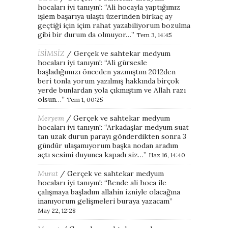
hocaları iyi tanıyın!
: “
Ali hocayla yaptığımız
işlem başarıya ulaştı üzerinden birkaç ay
geçtiği için içim rahat yazabiliyorum bozulma
gibi bir durum da olmuyor…
”
Tem 3, 14:45
İSİMSİZ
/
Gerçek ve sahtekar medyum
hocaları iyi tanıyın!
: “
Ali gürsesle
başladığımızı önceden yazmıştım 2012den
beri tonla yorum yazılmış hakkında birçok
yerde bunlardan yola çıkmıştım ve Allah razı
olsun…
”
Tem 1, 00:25
Meryem
/
Gerçek ve sahtekar medyum
hocaları iyi tanıyın!
: “
Arkadaşlar medyum suat
tan uzak durun parayı gönderdikten sonra 3
gündür ulaşamıyorum başka nodan aradım
açtı sesimi duyunca kapadı siz…
”
Haz 16, 14:40
Murat
/
Gerçek ve sahtekar medyum
hocaları iyi tanıyın!
: “
Bende ali hoca ile
çalışmaya başladım allahin izniyle olacağına
inanıyorum gelişmeleri buraya yazacam
”
May 22, 12:28