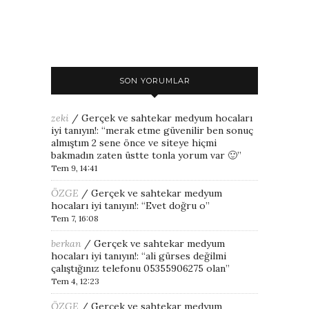
SON YORUMLAR
zeki
/
Gerçek ve sahtekar medyum hocaları
iyi tanıyın!
: “
merak etme güvenilir ben sonuç
almıştım 2 sene önce ve siteye hiçmi
bakmadın zaten üstte tonla yorum var 🙂
”
Tem 9, 14:41
ÖZGE
/
Gerçek ve sahtekar medyum
hocaları iyi tanıyın!
: “
Evet doğru o
”
Tem 7, 16:08
berkan
/
Gerçek ve sahtekar medyum
hocaları iyi tanıyın!
: “
ali gürses değilmi
çalıştığınız telefonu 05355906275 olan
”
Tem 4, 12:23
ÖZGE
/
Gerçek ve sahtekar medyum