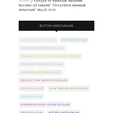
Memet
/
Gerçek ve sahtekar medyum
hocaları iyi tanıyın!
: “
Gerçekten inanmak
istiyorum
”
May 15, 13:49
BÜTÜN MEDYUMLAR
ALKMAAR MEDYUM HOCA
MEDYUM BESTAMI
MANNHEIM MEDYUM HOCALAR
ISTANBUL PAPAZ BÜYÜSÜ BOZAN HOCALAR
ETIMESGUT MEDYUM HOCALAR
SAHTEKAR MEDYUMLAR 2022
BELÇIKA TÜRK MEDYUM HOCALAR
MEDYUM HELEN
VEFK YAPILAN NE HISSEDER
MEDYUM YASIN
KORUMA MUSKASI YAZAN HOCALAR
MEDYUM ŞAHIN
KOÇARLI MEDYUMLAR