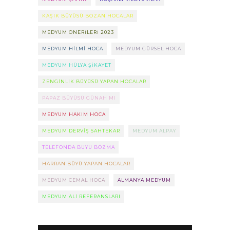
KAŞIK BÜYÜSÜ BOZAN HOCALAR
MEDYUM ÖNERILERI 2023
MEDYUM HILMI HOCA
MEDYUM GÜRSEL HOCA
MEDYUM HÜLYA ŞIKAYET
ZENGINLIK BÜYÜSÜ YAPAN HOCALAR
PAPAZ BÜYÜSÜ GÜNAH MI
MEDYUM HAKIM HOCA
MEDYUM DERVIŞ SAHTEKAR
MEDYUM ALPAY
TELEFONDA BÜYÜ BOZMA
HARRAN BÜYÜ YAPAN HOCALAR
MEDYUM CEMAL HOCA
ALMANYA MEDYUM
MEDYUM ALI REFERANSLARI