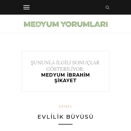
ŞUNUNLA İLGİLİ SONUÇLAR
GÖSTERİLİYOR:
MEDYUM IBRAHIM
ŞIKAYET
GENEL
EVLILIK BÜYÜSÜ