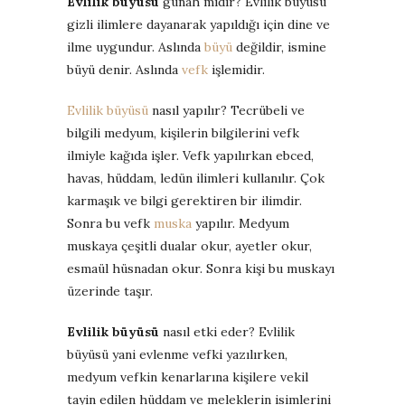
Evlilik büyüsü
günah mıdır? Evlilik büyüsü
gizli ilimlere dayanarak yapıldığı için dine ve
ilme uygundur. Aslında
büyü
değildir, ismine
büyü denir. Aslında
vefk
işlemidir.
Evlilik büyüsü
nasıl yapılır? Tecrübeli ve
bilgili medyum, kişilerin bilgilerini vefk
ilmiyle kağıda işler. Vefk yapılırkan ebced,
havas, hüddam, ledün ilimleri kullanılır. Çok
karmaşık ve bilgi gerektiren bir ilimdir.
Sonra bu vefk
muska
yapılır. Medyum
muskaya çeşitli dualar okur, ayetler okur,
esmaül hüsnadan okur. Sonra kişi bu muskayı
üzerinde taşır.
Evlilik büyüsü
nasıl etki eder? Evlilik
büyüsü yani evlenme vefki yazılırken,
medyum vefkin kenarlarına kişilere vekil
tayin edilen hüddam ve meleklerin isimlerini