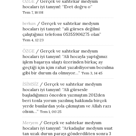
ÖZGE
/
Gerçek ve sahtekar medyum
hocaları iyi tanıyın!
: “
Evet doğru o
”
Tem 7, 16:08
berkan
/
Gerçek ve sahtekar medyum
hocaları iyi tanıyın!
: “
ali gürses değilmi
çalıştığınız telefonu 05355906275 olan
”
Tem 4, 12:23
ÖZGE
/
Gerçek ve sahtekar medyum
hocaları iyi tanıyın!
: “
Ali hocayla yaptığımız
işlem başarıya ulaştı üzerinden birkaç ay
geçtiği için içim rahat yazabiliyorum bozulma
gibi bir durum da olmuyor…
”
Tem 3, 14:45
İSİMSİZ
/
Gerçek ve sahtekar medyum
hocaları iyi tanıyın!
: “
Ali gürsesle
başladığımızı önceden yazmıştım 2012den
beri tonla yorum yazılmış hakkında birçok
yerde bunlardan yola çıkmıştım ve Allah razı
olsun…
”
Tem 1, 00:25
Meryem
/
Gerçek ve sahtekar medyum
hocaları iyi tanıyın!
: “
Arkadaşlar medyum suat
tan uzak durun parayı gönderdikten sonra 3