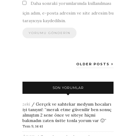
Daha sonraki yorumlarımda kullanılması
için adım, e-posta adresim ve site adresim bu
tarayıcıya kaydedilsin.
OLDER POSTS
SON YORUMLAR
zeki
/
Gerçek ve sahtekar medyum hocaları
iyi tanıyın!
: “
merak etme güvenilir ben sonuç
almıştım 2 sene önce ve siteye hiçmi
bakmadın zaten üstte tonla yorum var 🙂
”
Tem 9, 14:41