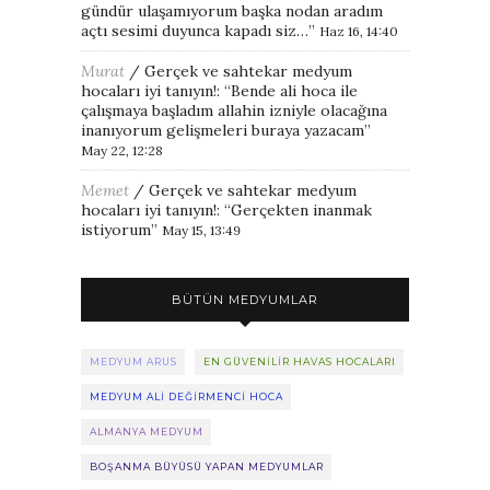
gündür ulaşamıyorum başka nodan aradım
açtı sesimi duyunca kapadı siz…
”
Haz 16, 14:40
Murat
/
Gerçek ve sahtekar medyum
hocaları iyi tanıyın!
: “
Bende ali hoca ile
çalışmaya başladım allahin izniyle olacağına
inanıyorum gelişmeleri buraya yazacam
”
May 22, 12:28
Memet
/
Gerçek ve sahtekar medyum
hocaları iyi tanıyın!
: “
Gerçekten inanmak
istiyorum
”
May 15, 13:49
BÜTÜN MEDYUMLAR
MEDYUM ARUS
EN GÜVENILIR HAVAS HOCALARI
MEDYUM ALI DEĞIRMENCI HOCA
ALMANYA MEDYUM
BOŞANMA BÜYÜSÜ YAPAN MEDYUMLAR