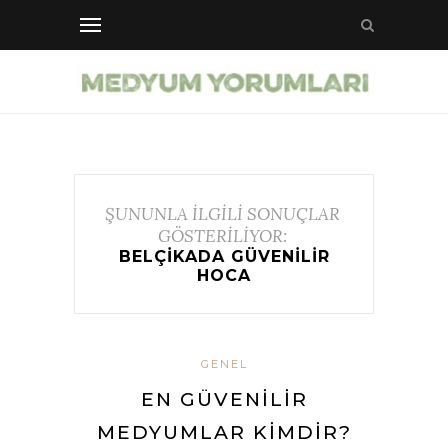
ŞUNUNLA İLGİLİ SONUÇLAR
GÖSTERİLİYOR:
BELÇIKADA GÜVENILIR
HOCA
GENEL
EN GÜVENILIR
MEDYUMLAR KIMDIR?