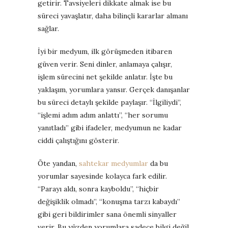
getirir. Tavsiyeleri dikkate almak ise bu
süreci yavaşlatır, daha bilinçli kararlar almanı
sağlar.
İyi bir medyum, ilk görüşmeden itibaren
güven verir. Seni dinler, anlamaya çalışır,
işlem sürecini net şekilde anlatır. İşte bu
yaklaşım, yorumlara yansır. Gerçek danışanlar
bu süreci detaylı şekilde paylaşır. “İlgiliydi”,
“işlemi adım adım anlattı”, “her sorumu
yanıtladı” gibi ifadeler, medyumun ne kadar
ciddi çalıştığını gösterir.
Öte yandan,
sahtekar medyumlar
da bu
yorumlar sayesinde kolayca fark edilir.
“Parayı aldı, sonra kayboldu”, “hiçbir
değişiklik olmadı”, “konuşma tarzı kabaydı”
gibi geri bildirimler sana önemli sinyaller
verir. Bu yüzden yorumlara sadece bilgi değil,