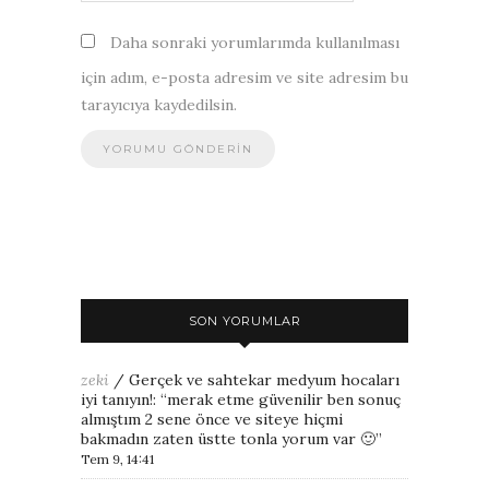
Daha sonraki yorumlarımda kullanılması
için adım, e-posta adresim ve site adresim bu
tarayıcıya kaydedilsin.
SON YORUMLAR
zeki
/
Gerçek ve sahtekar medyum hocaları
iyi tanıyın!
: “
merak etme güvenilir ben sonuç
almıştım 2 sene önce ve siteye hiçmi
bakmadın zaten üstte tonla yorum var 🙂
”
Tem 9, 14:41