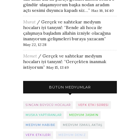
gündür ulaşamıyorum başka nodan aradım
açtı sesimi duyunca kapadı siz…
”
Haz 16, 14:40
Murat
/
Gerçek ve sahtekar medyum
hocaları iyi tanıyın!
: “
Bende ali hoca ile
çalışmaya başladım allahin izniyle olacağına
inanıyorum gelişmeleri buraya yazacam
”
May 22, 12:28
Memet
/
Gerçek ve sahtekar medyum
hocaları iyi tanıyın!
: “
Gerçekten inanmak
istiyorum
”
May 15, 13:49
BÜTÜN MEDYUMLAR
SINCAN BÜYÜCÜ HOCALAR
VEFK ETKI SÜRESI
MUSKA YAPTIRANLAR
MEDYUM JASMIN
MEDYUM HABIBE
MEDYUM ISMAIL AKTAŞ
VEFK ETKILERI
MEDYUM DENIZ