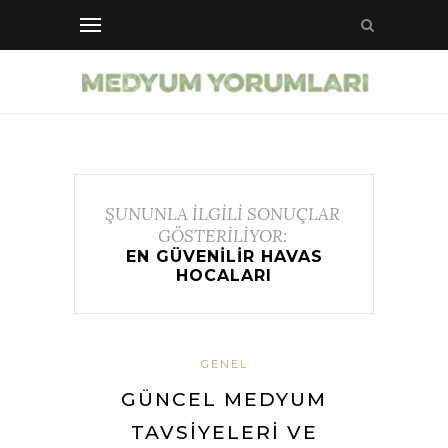
ŞUNUNLA İLGİLİ SONUÇLAR
GÖSTERİLİYOR:
EN GÜVENILIR HAVAS
HOCALARI
GENEL
GÜNCEL MEDYUM
TAVSIYELERI VE