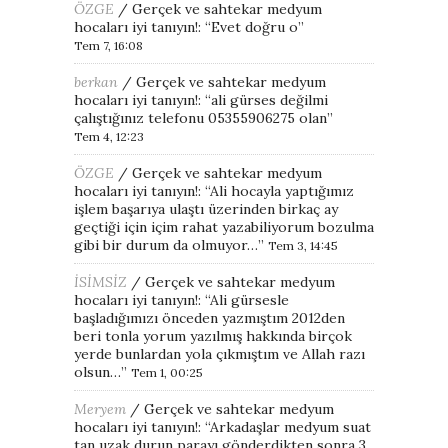
ÖZGE
/
Gerçek ve sahtekar medyum
hocaları iyi tanıyın!
: “
Evet doğru o
”
Tem 7, 16:08
berkan
/
Gerçek ve sahtekar medyum
hocaları iyi tanıyın!
: “
ali gürses değilmi
çalıştığınız telefonu 05355906275 olan
”
Tem 4, 12:23
ÖZGE
/
Gerçek ve sahtekar medyum
hocaları iyi tanıyın!
: “
Ali hocayla yaptığımız
işlem başarıya ulaştı üzerinden birkaç ay
geçtiği için içim rahat yazabiliyorum bozulma
gibi bir durum da olmuyor…
”
Tem 3, 14:45
İSİMSİZ
/
Gerçek ve sahtekar medyum
hocaları iyi tanıyın!
: “
Ali gürsesle
başladığımızı önceden yazmıştım 2012den
beri tonla yorum yazılmış hakkında birçok
yerde bunlardan yola çıkmıştım ve Allah razı
olsun…
”
Tem 1, 00:25
Meryem
/
Gerçek ve sahtekar medyum
hocaları iyi tanıyın!
: “
Arkadaşlar medyum suat
tan uzak durun parayı gönderdikten sonra 3