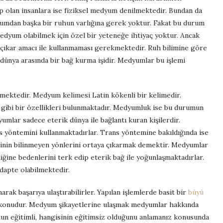
p olan insanlara ise fiziksel medyum denilmektedir. Bundan da
dyumdan başka bir ruhun varlığına gerek yoktur. Fakat bu durum
Medyum olabilmek için özel bir yeteneğe ihtiyaç yoktur. Ancak
ir çıkar amacı ile kullanmaması gerekmektedir. Ruh bilimine göre
ünya arasında bir bağ kurma işidir. Medyumlar bu işlemi
.
lmektedir. Medyum kelimesi Latin kökenli bir kelimedir.
esi gibi bir özellikleri bulunmaktadır. Medyumluk ise bu durumun
dyumlar sadece eterik dünya ile bağlantı kuran kişilerdir.
s yöntemini kullanmaktadırlar. Trans yöntemine bakıldığında ise
kişinin bilinmeyen yönlerini ortaya çıkarmak demektir. Medyumlar
liğine bedenlerini terk edip eterik bağ ile yoğunlaşmaktadırlar.
apte olabilmektedir.
rak başarıya ulaştırabilirler. Yapılan işlemlerde basit bir
büyü
ir konudur. Medyum şikayetlerine ulaşmak medyumlar hakkında
mun eğitimli, hangisinin eğitimsiz olduğunu anlamanız konusunda