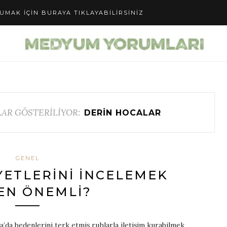
UMAK IÇIN BURAYA TIKLAYABILIRSINIZ
AR GÖSTERİLİYOR:
DERIN HOCALAR
GENEL
ETLERINI İNCELEMEK
EN ÖNEMLI?
’da bedenlerini terk etmiş ruhlarla iletişim kurabilmek