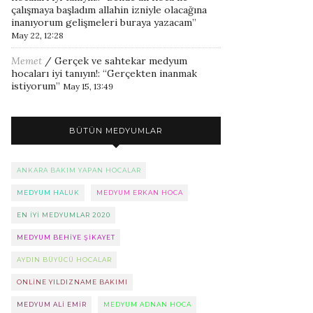
çalışmaya başladım allahin izniyle olacağına
inanıyorum gelişmeleri buraya yazacam
”
May 22, 12:28
Memet
/
Gerçek ve sahtekar medyum
hocaları iyi tanıyın!
: “
Gerçekten inanmak
istiyorum
”
May 15, 13:49
BÜTÜN MEDYUMLAR
ANKARA BAKIM YAPAN HOCALAR
MEDYUM HALUK
MEDYUM ERKAN HOCA
EN IYI MEDYUMLAR 2020
MEDYUM BEHIYE ŞIKAYET
AYDIN BÜYÜCÜ HOCALAR
ONLINE YILDIZNAME BAKIMI
MEDYUM ALI EMIR
MEDYUM ADNAN HOCA