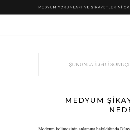
MEDYUM YORUMLARI VE ŞIKAYETLERINI OK
ŞUNUNLA İLGİLİ SONUÇL
MEDYUM ŞIKAY
NED
Medyum kelimesinin anlamına bakıldığında Dünya