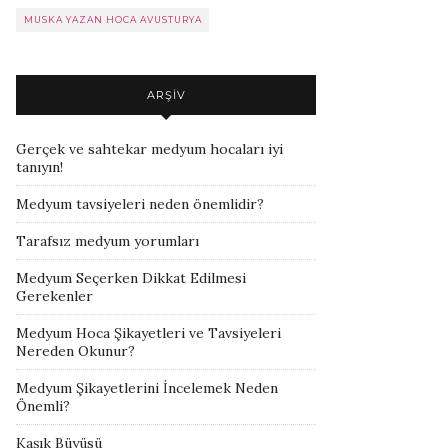
MUSKA YAZAN HOCA AVUSTURYA
ARŞIV
Gerçek ve sahtekar medyum hocaları iyi
tanıyın!
Medyum tavsiyeleri neden önemlidir?
Tarafsız medyum yorumları
Medyum Seçerken Dikkat Edilmesi
Gerekenler
Medyum Hoca Şikayetleri ve Tavsiyeleri
Nereden Okunur?
Medyum Şikayetlerini İncelemek Neden
Önemli?
Kaşık Büyüsü