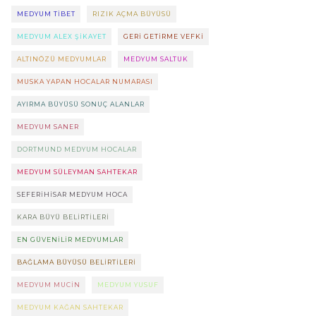
MEDYUM TIBET
RIZIK AÇMA BÜYÜSÜ
MEDYUM ALEX ŞIKAYET
GERI GETIRME VEFKI
ALTINÖZÜ MEDYUMLAR
MEDYUM SALTUK
MUSKA YAPAN HOCALAR NUMARASI
AYIRMA BÜYÜSÜ SONUÇ ALANLAR
MEDYUM SANER
DORTMUND MEDYUM HOCALAR
MEDYUM SÜLEYMAN SAHTEKAR
SEFERIHISAR MEDYUM HOCA
KARA BÜYÜ BELIRTILERI
EN GÜVENILIR MEDYUMLAR
BAĞLAMA BÜYÜSÜ BELIRTILERI
MEDYUM MUCIN
MEDYUM YUSUF
MEDYUM KAĞAN SAHTEKAR