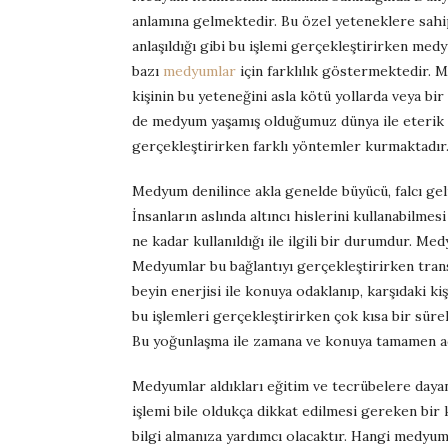
anlamına gelmektedir. Bu özel yeteneklere sahi
anlaşıldığı gibi bu işlemi gerçekleştirirken me
bazı
medyumlar
için farklılık göstermektedir. 
kişinin bu yeteneğini asla kötü yollarda veya b
de medyum yaşamış olduğumuz dünya ile eterik d
gerçekleştirirken farklı yöntemler kurmaktadır
Medyum denilince akla genelde büyücü, falcı ge
İnsanların aslında altıncı hislerini kullanabilm
ne kadar kullanıldığı ile ilgili bir durumdur. Me
Medyumlar bu bağlantıyı gerçekleştirirken tran
beyin enerjisi ile konuya odaklanıp, karşıdaki 
bu işlemleri gerçekleştirirken çok kısa bir süre
Bu yoğunlaşma ile zamana ve konuya tamamen ad
Medyumlar aldıkları eğitim ve tecrübelere dayana
işlemi bile oldukça dikkat edilmesi gereken b
bilgi almanıza yardımcı olacaktır. Hangi medyu