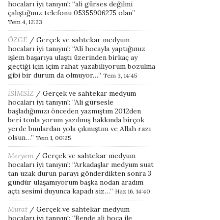
hocaları iyi tanıyın!
: “
ali gürses değilmi
çalıştığınız telefonu 05355906275 olan
”
Tem 4, 12:23
ÖZGE
/
Gerçek ve sahtekar medyum
hocaları iyi tanıyın!
: “
Ali hocayla yaptığımız
işlem başarıya ulaştı üzerinden birkaç ay
geçtiği için içim rahat yazabiliyorum bozulma
gibi bir durum da olmuyor…
”
Tem 3, 14:45
İSİMSİZ
/
Gerçek ve sahtekar medyum
hocaları iyi tanıyın!
: “
Ali gürsesle
başladığımızı önceden yazmıştım 2012den
beri tonla yorum yazılmış hakkında birçok
yerde bunlardan yola çıkmıştım ve Allah razı
olsun…
”
Tem 1, 00:25
Meryem
/
Gerçek ve sahtekar medyum
hocaları iyi tanıyın!
: “
Arkadaşlar medyum suat
tan uzak durun parayı gönderdikten sonra 3
gündür ulaşamıyorum başka nodan aradım
açtı sesimi duyunca kapadı siz…
”
Haz 16, 14:40
Murat
/
Gerçek ve sahtekar medyum
hocaları iyi tanıyın!
: “
Bende ali hoca ile