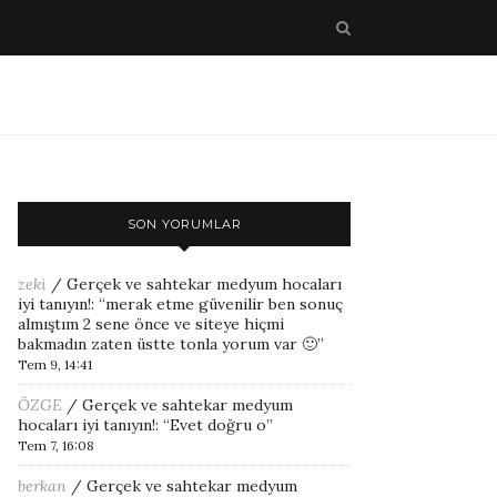
SON YORUMLAR
zeki
/
Gerçek ve sahtekar medyum hocaları
iyi tanıyın!
: “
merak etme güvenilir ben sonuç
almıştım 2 sene önce ve siteye hiçmi
bakmadın zaten üstte tonla yorum var 🙂
”
Tem 9, 14:41
ÖZGE
/
Gerçek ve sahtekar medyum
hocaları iyi tanıyın!
: “
Evet doğru o
”
Tem 7, 16:08
berkan
/
Gerçek ve sahtekar medyum