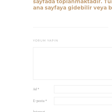
sayfada toplanmaktadır. Tü
ana sayfaya gidebilir veya bu
YORUM YAPIN
Ad
*
E-posta
*
İnternet