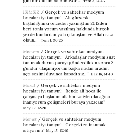
gibi bir durum da olmuyor…
”
Tem 3, 14:45
İSİMSİZ
/
Gerçek ve sahtekar medyum
hocaları iyi tanıyın!
: “
Ali gürsesle
başladığımızı önceden yazmıştım 2012den
beri tonla yorum yazılmış hakkında birçok
yerde bunlardan yola çıkmıştım ve Allah razı
olsun…
”
Tem 1, 00:25
Meryem
/
Gerçek ve sahtekar medyum
hocaları iyi tanıyın!
: “
Arkadaşlar medyum suat
tan uzak durun parayı gönderdikten sonra 3
gündür ulaşamıyorum başka nodan aradım
açtı sesimi duyunca kapadı siz…
”
Haz 16, 14:40
Murat
/
Gerçek ve sahtekar medyum
hocaları iyi tanıyın!
: “
Bende ali hoca ile
çalışmaya başladım allahin izniyle olacağına
inanıyorum gelişmeleri buraya yazacam
”
May 22, 12:28
Memet
/
Gerçek ve sahtekar medyum
hocaları iyi tanıyın!
: “
Gerçekten inanmak
istiyorum
”
May 15, 13:49