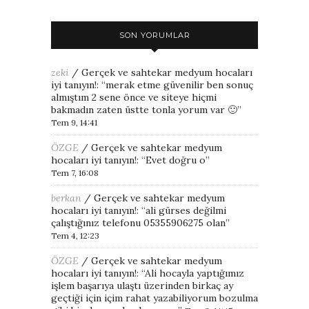
SON YORUMLAR
zeki
/
Gerçek ve sahtekar medyum hocaları
iyi tanıyın!
: “
merak etme güvenilir ben sonuç
almıştım 2 sene önce ve siteye hiçmi
bakmadın zaten üstte tonla yorum var 🙂
”
Tem 9, 14:41
ÖZGE
/
Gerçek ve sahtekar medyum
hocaları iyi tanıyın!
: “
Evet doğru o
”
Tem 7, 16:08
berkan
/
Gerçek ve sahtekar medyum
hocaları iyi tanıyın!
: “
ali gürses değilmi
çalıştığınız telefonu 05355906275 olan
”
Tem 4, 12:23
ÖZGE
/
Gerçek ve sahtekar medyum
hocaları iyi tanıyın!
: “
Ali hocayla yaptığımız
işlem başarıya ulaştı üzerinden birkaç ay
geçtiği için içim rahat yazabiliyorum bozulma