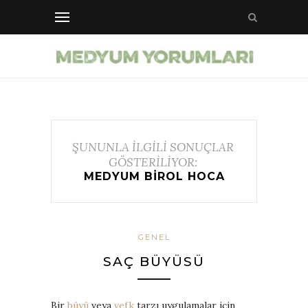
ŞUNUNLA İLGİLİ SONUÇLAR
GÖSTERİLİYOR:
MEDYUM BIROL HOCA
GENEL
SAÇ BÜYÜSÜ
Bir
büyü
veya
vefk
tarzı uygulamalar için