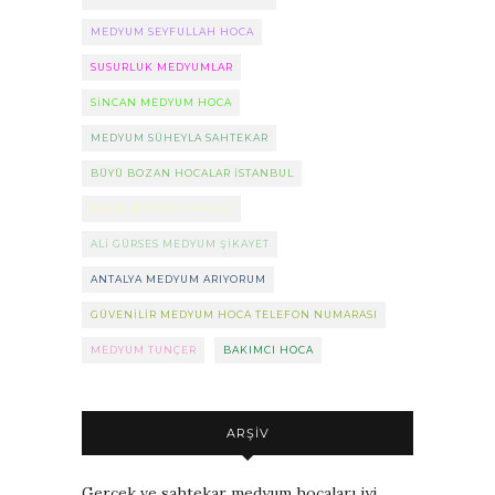
MEDYUM SEYFULLAH HOCA
SUSURLUK MEDYUMLAR
SINCAN MEDYUM HOCA
MEDYUM SÜHEYLA SAHTEKAR
BÜYÜ BOZAN HOCALAR ISTANBUL
KAŞIK BÜYÜSÜ YAPILIŞI
ALI GÜRSES MEDYUM ŞIKAYET
ANTALYA MEDYUM ARIYORUM
GÜVENILIR MEDYUM HOCA TELEFON NUMARASI
MEDYUM TUNÇER
BAKIMCI HOCA
ARŞIV
Gerçek ve sahtekar medyum hocaları iyi