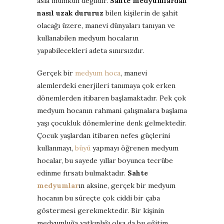
asla mümkün değildir.
Sahte medyumlardan
nasıl uzak dururuz
bilen kişilerin de şahit
olacağı üzere, manevi dünyaları tanıyan ve
kullanabilen medyum hocaların
yapabilecekleri adeta sınırsızdır.
Gerçek bir
medyum hoca
, manevi
alemlerdeki enerjileri tanımaya çok erken
dönemlerden itibaren başlamaktadır. Pek çok
medyum hocanın rahmani çalışmalara başlama
yaşı çocukluk dönemlerine denk gelmektedir.
Çocuk yaşlardan itibaren nefes güçlerini
kullanmayı,
büyü
yapmayı öğrenen medyum
hocalar, bu sayede yıllar boyunca tecrübe
edinme fırsatı bulmaktadır.
Sahte
medyumlar
ın aksine, gerçek bir medyum
hocanın bu süreçte çok ciddi bir çaba
göstermesi gerekmektedir. Bir kişinin
medyumluğa yatkınlığı olsa da bu eğitim