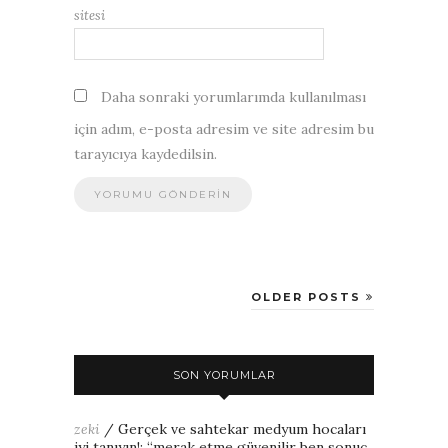
sitesi
Daha sonraki yorumlarımda kullanılması
için adım, e-posta adresim ve site adresim bu
tarayıcıya kaydedilsin.
OLDER POSTS
SON YORUMLAR
zeki
/
Gerçek ve sahtekar medyum hocaları
iyi tanıyın!
: “
merak etme güvenilir ben sonuç