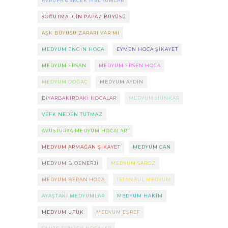
AVRUPA GERÇEK MEDYUMLAR
SOĞUTMA IÇIN PAPAZ BÜYÜSÜ
AŞK BÜYÜSÜ ZARARI VAR MI
MEDYUM ENGIN HOCA
EYMEN HOCA ŞIKAYET
MEDYUM ERSAN
MEDYUM ERSEN HOCA
MEDYUM DOĞAÇ
MEDYUM AYDIN
DIYARBAKIRDAKI HOCALAR
MEDYUM HÜNKAR
VEFK NEDEN TUTMAZ
AVUSTURYA MEDYUM HOCALARI
MEDYUM ARMAĞAN ŞIKAYET
MEDYUM CAN
MEDYUM BIOENERJI
MEDYUM SAROZ
MEDYUM BERAN HOCA
ISTANBUL MEDYUM
AYAŞTAKI MEDYUMLAR
MEDYUM HAKIM
MEDYUM UFUK
MEDYUM EŞREF