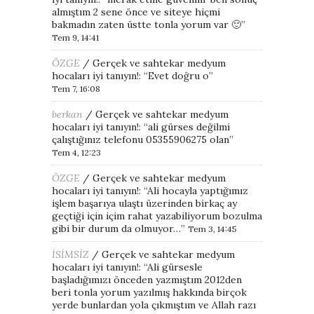
almıştım 2 sene önce ve siteye hiçmi
bakmadın zaten üstte tonla yorum var 🙂
”
Tem 9, 14:41
ÖZGE
/
Gerçek ve sahtekar medyum
hocaları iyi tanıyın!
: “
Evet doğru o
”
Tem 7, 16:08
berkan
/
Gerçek ve sahtekar medyum
hocaları iyi tanıyın!
: “
ali gürses değilmi
çalıştığınız telefonu 05355906275 olan
”
Tem 4, 12:23
ÖZGE
/
Gerçek ve sahtekar medyum
hocaları iyi tanıyın!
: “
Ali hocayla yaptığımız
işlem başarıya ulaştı üzerinden birkaç ay
geçtiği için içim rahat yazabiliyorum bozulma
gibi bir durum da olmuyor…
”
Tem 3, 14:45
İSİMSİZ
/
Gerçek ve sahtekar medyum
hocaları iyi tanıyın!
: “
Ali gürsesle
başladığımızı önceden yazmıştım 2012den
beri tonla yorum yazılmış hakkında birçok
yerde bunlardan yola çıkmıştım ve Allah razı