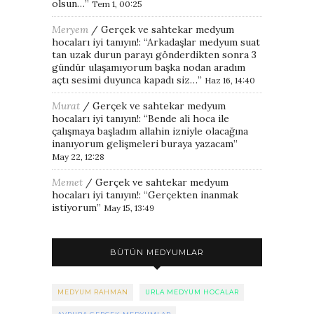
olsun…
”
Tem 1, 00:25
Meryem
/
Gerçek ve sahtekar medyum
hocaları iyi tanıyın!
: “
Arkadaşlar medyum suat
tan uzak durun parayı gönderdikten sonra 3
gündür ulaşamıyorum başka nodan aradım
açtı sesimi duyunca kapadı siz…
”
Haz 16, 14:40
Murat
/
Gerçek ve sahtekar medyum
hocaları iyi tanıyın!
: “
Bende ali hoca ile
çalışmaya başladım allahin izniyle olacağına
inanıyorum gelişmeleri buraya yazacam
”
May 22, 12:28
Memet
/
Gerçek ve sahtekar medyum
hocaları iyi tanıyın!
: “
Gerçekten inanmak
istiyorum
”
May 15, 13:49
BÜTÜN MEDYUMLAR
MEDYUM RAHMAN
URLA MEDYUM HOCALAR