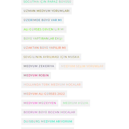
SOĞUTMA IÇIN PAPAZ BÜYÜSÜ
UZMAN MEDYUM YORUMLARI
ÜZERIMDE BÜYÜ VAR MI
ALI GÜRSES GÜVENILIR MI
BÜYÜ YAPTIRANLAR EKŞI
UZAKTAN BÜYÜ YAPILIR MI
SEVGILININ AYRILMASI IÇIN MUSKA
MEDYUM ZEKERIYA
MEDYUM SELIM YORUMLAR
MEDYUM ROBIN
HOLLANDA TÜRK MEDYUM HOCALAR
MEDYUM ALI GÜRSES 2022
MEDYUM MÜZEYYEN
MEDYUM HÜLYA
BODRUM BÜYÜ BOZAN HOCALAR
DUISBURG MEDYUM ARIYORUM