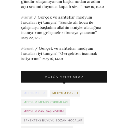
gündür ulaşamıyorum başka nodan aradım
açtı sesimi duyunca kapadı siz…
”
Haz 16, 14:40
Murat
/
Gerçek ve sahtekar medyum
hocaları iyi tanıyın!
: “
Bende ali hoca ile
çalışmaya başladım allahin izniyle olacağına
inanıyorum gelişmeleri buraya yazacam
”
May 22, 12:28
Memet
/
Gerçek ve sahtekar medyum
hocaları iyi tanıyın!
: “
Gerçekten inanmak
istiyorum
”
May 15, 13:49
BÜTÜN MEDYUMLAR
MEDYUM DILA
MEDYUM BARUH
MEDYUM MEMIŞ YORUMLARI
MEDYUM CAN BAŞ YORUM
ERKEKTEKI BÜYÜYÜ BOZAN HOCALAR