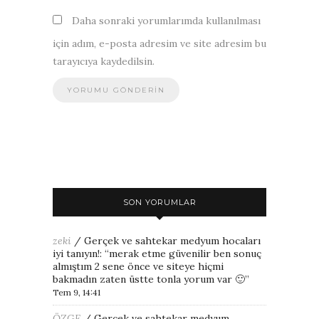
Daha sonraki yorumlarımda kullanılması
için adım, e-posta adresim ve site adresim bu
tarayıcıya kaydedilsin.
SON YORUMLAR
zeki
/
Gerçek ve sahtekar medyum hocaları
iyi tanıyın!
: “
merak etme güvenilir ben sonuç
almıştım 2 sene önce ve siteye hiçmi
bakmadın zaten üstte tonla yorum var 🙂
”
Tem 9, 14:41
ÖZGE
/
Gerçek ve sahtekar medyum