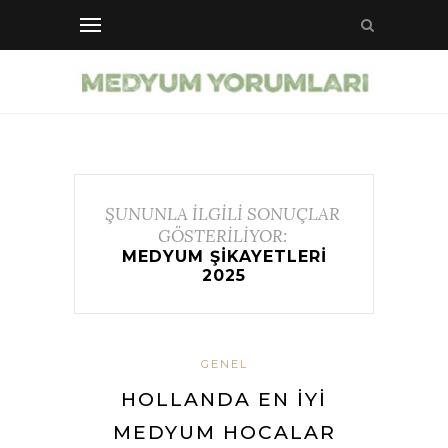
ŞUNUNLA İLGİLİ SONUÇLAR
GÖSTERİLİYOR:
MEDYUM ŞIKAYETLERI
2025
GENEL
HOLLANDA EN İYI
MEDYUM HOCALAR