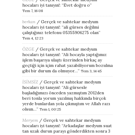
hocaları iyi tanıyın!
: “
Evet doğru o
”
Tem 7, 16:08
berkan
/
Gerçek ve sahtekar medyum
hocaları iyi tanıyın!
: “
ali gürses değilmi
çalıştığınız telefonu 05355906275 olan
”
Tem 4, 12:23
ÖZGE
/
Gerçek ve sahtekar medyum
hocaları iyi tanıyın!
: “
Ali hocayla yaptığımız
işlem başarıya ulaştı üzerinden birkaç ay
geçtiği için içim rahat yazabiliyorum bozulma
gibi bir durum da olmuyor…
”
Tem 3, 14:45
İSİMSİZ
/
Gerçek ve sahtekar medyum
hocaları iyi tanıyın!
: “
Ali gürsesle
başladığımızı önceden yazmıştım 2012den
beri tonla yorum yazılmış hakkında birçok
yerde bunlardan yola çıkmıştım ve Allah razı
olsun…
”
Tem 1, 00:25
Meryem
/
Gerçek ve sahtekar medyum
hocaları iyi tanıyın!
: “
Arkadaşlar medyum suat
tan uzak durun parayı gönderdikten sonra 3