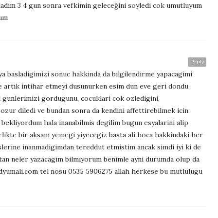
sladim 3 4 gun sonra vefkimin geleceğini soyledi cok umutluyum
rum
Reply
ya basladigimizi sonuc hakkinda da bilgilendirme yapacagimi
 artik intihar etmeyi dusunurken esim dun eve geri dondu
 gunlerimizi gordugunu, cocuklari cok ozledigini,
ozur diledi ve bundan sonra da kendini affettirebilmek icin
i bekliyordum hala inanabilmis degilim bugun esyalarini alip
rlikte bir aksam yemegi yiyecegiz basta ali hoca hakkindaki her
slerine inanmadigimdan tereddut etmistim ancak simdi iyi ki de
ktan neler yazacagim bilmiyorum benimle ayni durumda olup da
edyumali.com tel nosu 0535 5906275 allah herkese bu mutlulugu