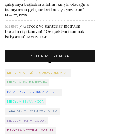
çalışmaya başladım allahin izniyle olacağına
inanıyorum gelişmeleri buraya yazacam
”
May 22, 12:28
Memet
/
Gerçek ve sahtekar medyum
hocaları iyi tanıyın!
: “
Gerçekten inanmak
istiyorum
”
May 15, 13:49
BÜTÜN MEDYUMLAR
MEDYUM ALI GÜRSES 2025 YORUMLAR
MEDYUM EMIR MUSTAFA
PAPAZ BÜYÜSÜ YORUMLARI 2018
MEDYUM SEVAN HOCA
TARAFSIZ MEDYUM YORUMLARI
MEDYUM RAHMI BODUR
BAVYERA MEDYUM HOCALAR