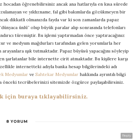
nız hocadan öğrenebilirsiniz ancak ana hatlarıyla en kısa sürede
ulamayan ve yıldızname, fal gibi bakımlarda gözükmeyen bir
 Ancak dikkatli olmanızda fayda var ki son zamanlarda papaz
dünyaca ünlü” olup büyük paralar alıp sonrasında telefonları
ndırıcı türemiştir. Bu işlemi yaptırmadan önce yaptıracağınız
uştur ve medyum mağdurları tarafından gelen yorumlarla her
rayanlara ışık tutmaktadır. Papaz büyüsü yapacağını söyleyip
n şarlatanlar bile internette cirit atmaktadır. Bu kişilere karşı
ellikle internetteki adıyla banka hesap bilgilerindeki adı
ek Medyumlar
ve
Sahtekar Medyumlar
hakkında ayrıntılı bilgi
ha önceki tecrübelerinizi sitemizde özgürce paylaşabilirsiniz.
için buraya tıklayabilirsiniz.
8 YORUM
Reply