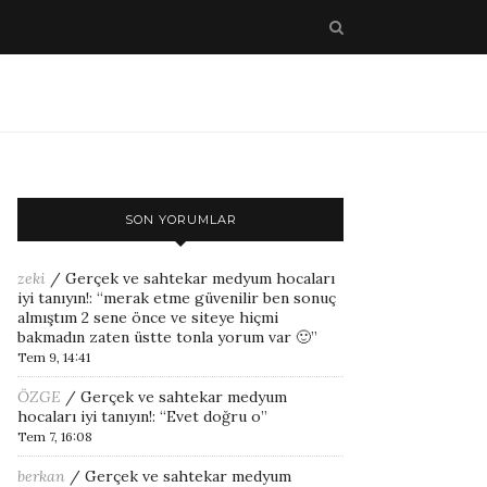
SON YORUMLAR
zeki
/
Gerçek ve sahtekar medyum hocaları
iyi tanıyın!
: “
merak etme güvenilir ben sonuç
almıştım 2 sene önce ve siteye hiçmi
bakmadın zaten üstte tonla yorum var 🙂
”
Tem 9, 14:41
ÖZGE
/
Gerçek ve sahtekar medyum
hocaları iyi tanıyın!
: “
Evet doğru o
”
Tem 7, 16:08
berkan
/
Gerçek ve sahtekar medyum