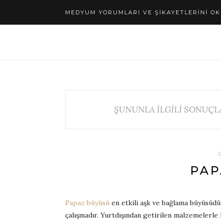
MEDYUM YORUMLARI VE ŞIKAYETLERINI OK
ŞUNUNLA İLGİLİ SONUÇL
PAP
Papaz büyüsü
en etkili aşk ve bağlama büyüsüdü
çalışmadır. Yurtdışından getirilen malzemelerle 