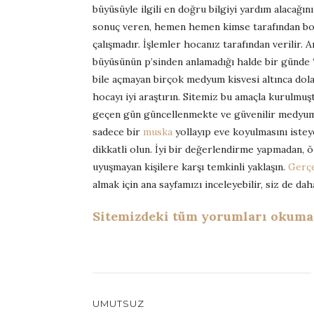
büyüsüyle ilgili en doğru bilgiyi yardım alacağı
sonuç veren, hemen hemen kimse tarafından boz
çalışmadır. İşlemler hocanız tarafından verilir.
büyüsünün p’sinden anlamadığı halde bir günde “
bile açmayan birçok medyum kisvesi altınca dola
hocayı iyi araştırın. Sitemiz bu amaçla kurulm
geçen gün güncellenmekte ve güvenilir medyum a
sadece bir
muska
yollayıp eve koyulmasını isteye
dikkatli olun. İyi bir değerlendirme yapmadan, öz
uyuşmayan kişilere karşı temkinli yaklaşın.
Gerç
almak için ana sayfamızı inceleyebilir, siz de da
Sitemizdeki tüm yorumları okumak 
UMUTSUZ