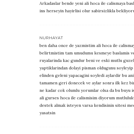
Arkadaslar bende yeni ali hoca ile calismaya ba
ins herseyin hayirlisi olur sabirsizlikla bekliyo
NURHAYAT
ben daha once de yazmistim ali hoca ile calisma
belirtmistim tam umudumu kesmeye baslamis ve
ruyalarinda kac gundur beni ve eski mutlu guzel
yaptiklarindan dolayi pisman oldugunu soyleyip 
elinden geleni yapacagini soyledi aylardir bu an
tamamen geri donecek ve aylar sonra ilk kez bi
ne kadar cok olumlu yorumlar olsa da bu buyu i
ali gurses hoca ile calismisim diyorum mutlulu
destek almak isteyen varsa kendisinin sitesi m
yasatsin