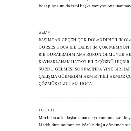
hesap nosunuda ismi başka yazıyor ona inanmayi
SEDA
BAŞIMDAN GEÇEN ÇOK DOLANDIRICILIK OL
GÜRSES HOCA İLE ÇALIŞTIM ÇOK MEMNUN K
BİR DURAKSADIM AMA SORUN OLMUYOR HE
KAYNAKLANAN HATAYI BİLE ÇÖZDÜ HİÇBİR
SÜRDÜ GELMESİ SONRASINDA YİNE BİR HAF
ÇALIŞMA GÖRMEDİM HEM ETKİLİ HEMDE ÇOK
ÇÖZMÜŞ OLDU ALİ HOCA
TOUCH
Merhaba arkadaşlar umarım yorumum size de yar
Maddi durumumun en kötü olduğu dönemde sırf k