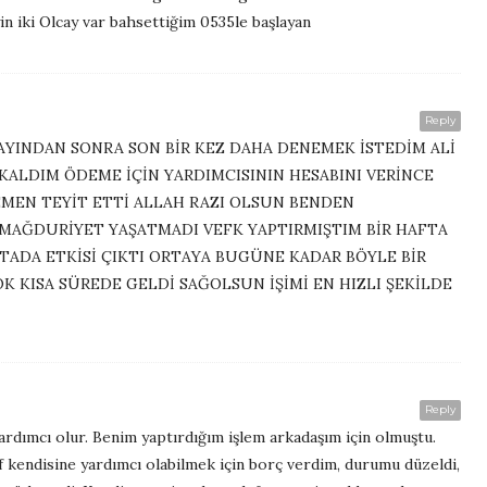
n iki Olcay var bahsettiğim 0535le başlayan
Reply
AYINDAN SONRA SON BİR KEZ DAHA DENEMEK İSTEDİM ALİ
ALDIM ÖDEME İÇİN YARDIMCISININ HESABINI VERİNCE
MEN TEYİT ETTİ ALLAH RAZI OLSUN BENDEN
 MAĞDURİYET YAŞATMADI VEFK YAPTIRMIŞTIM BİR HAFTA
TADA ETKİSİ ÇIKTI ORTAYA BUGÜNE KADAR BÖYLE BİR
 KISA SÜREDE GELDİ SAĞOLSUN İŞİMİ EN HIZLI ŞEKİLDE
Reply
dımcı olur. Benim yaptırdığım işlem arkadaşım için olmuştu.
endisine yardımcı olabilmek için borç verdim, durumu düzeldi,