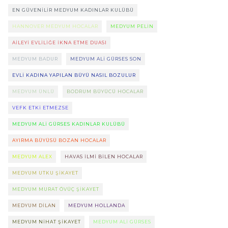
EN GÜVENILIR MEDYUM KADINLAR KULÜBÜ
HANNOVER MEDYUM HOCALAR
MEDYUM PELIN
AILEYI EVLILIĞE IKNA ETME DUASI
MEDYUM BADUR
MEDYUM ALI GÜRSES SON
EVLI KADINA YAPILAN BÜYÜ NASIL BOZULUR
MEDYUM ÜNLÜ
BODRUM BÜYÜCÜ HOCALAR
VEFK ETKI ETMEZSE
MEDYUM ALI GÜRSES KADINLAR KULÜBÜ
AYIRMA BÜYÜSÜ BOZAN HOCALAR
MEDYUM ALEX
HAVAS ILMI BILEN HOCALAR
MEDYUM UTKU ŞIKAYET
MEDYUM MURAT ÖVÜÇ ŞIKAYET
MEDYUM DILAN
MEDYUM HOLLANDA
MEDYUM NIHAT ŞIKAYET
MEDYUM ALI GÜRSES