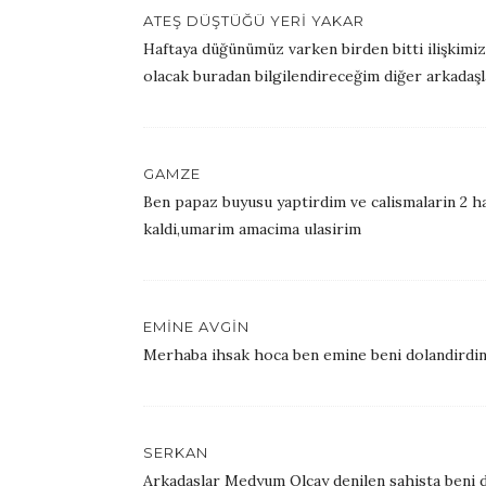
ATEŞ DÜŞTÜĞÜ YERI YAKAR
Haftaya düğünümüz varken birden bitti ilişkimiz
olacak buradan bilgilendireceğim diğer arkadaşl
GAMZE
Ben papaz buyusu yaptirdim ve calismalarin 2 ha
kaldi,umarim amacima ulasirim
EMINE AVGIN
Merhaba ihsak hoca ben emine beni dolandirdi
SERKAN
Arkadaslar Medyum Olcay denilen sahista beni d