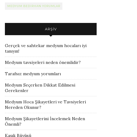
MEDYUM BEDIRHAN YORUMLAR
ARŞIV
Gerçek ve sahtekar medyum hocaları iyi
tanıyın!
Medyum tavsiyeleri neden önemlidir?
Tarafsız medyum yorumları
Medyum Seçerken Dikkat Edilmesi
Gerekenler
Medyum Hoca Şikayetleri ve Tavsiyeleri
Nereden Okunur?
Medyum Şikayetlerini İncelemek Neden
Önemli?
Kaşık Büyüsü