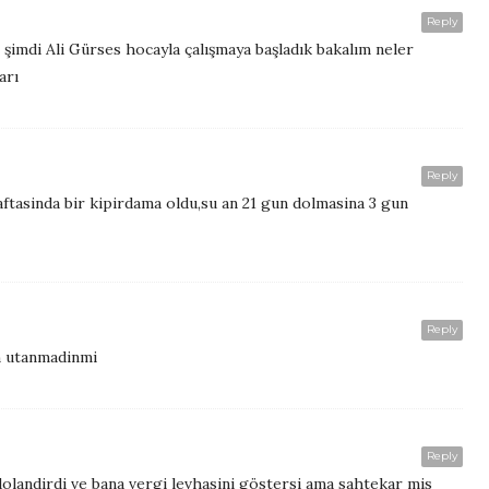
Reply
 şimdi Ali Gürses hocayla çalışmaya başladık bakalım neler
arı
Reply
ftasinda bir kipirdama oldu,su an 21 gun dolmasina 3 gun
Reply
n utanmadinmi
Reply
olandirdi ve bana vergi levhasini göstersi ama sahtekar mis