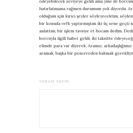
ödeyebilecek seviyeye geldi ama yine de borcun
hatırlatmama rağmen durumum yok diyordu. Arkada
olduğum için kırıcı şeyler söyleyecektim, söyle
bir konuda vefk yaptırmıştım iki üç sene geçti
anlattım, bir işlem tavsiye et hocam dedim. Ded
borcuyla ilgili haber geldi, iki taksitte ödeyeceğ
elimde para var diyerek. Aramız, arkadaşlığımı
aramak, başka bir pencereden bakmak gerekliym
YORUM YAPIN