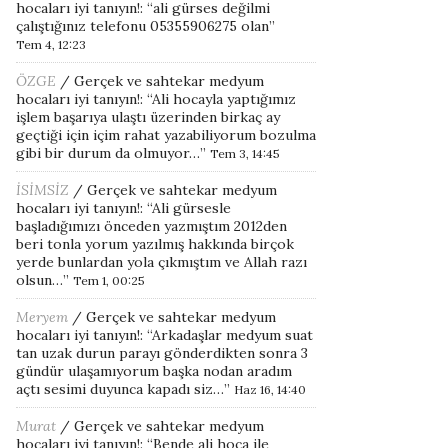
hocaları iyi tanıyın!
: “
ali gürses değilmi
çalıştığınız telefonu 05355906275 olan
”
Tem 4, 12:23
ÖZGE
/
Gerçek ve sahtekar medyum
hocaları iyi tanıyın!
: “
Ali hocayla yaptığımız
işlem başarıya ulaştı üzerinden birkaç ay
geçtiği için içim rahat yazabiliyorum bozulma
gibi bir durum da olmuyor…
”
Tem 3, 14:45
İSİMSİZ
/
Gerçek ve sahtekar medyum
hocaları iyi tanıyın!
: “
Ali gürsesle
başladığımızı önceden yazmıştım 2012den
beri tonla yorum yazılmış hakkında birçok
yerde bunlardan yola çıkmıştım ve Allah razı
olsun…
”
Tem 1, 00:25
Meryem
/
Gerçek ve sahtekar medyum
hocaları iyi tanıyın!
: “
Arkadaşlar medyum suat
tan uzak durun parayı gönderdikten sonra 3
gündür ulaşamıyorum başka nodan aradım
açtı sesimi duyunca kapadı siz…
”
Haz 16, 14:40
Murat
/
Gerçek ve sahtekar medyum
hocaları iyi tanıyın!
: “
Bende ali hoca ile