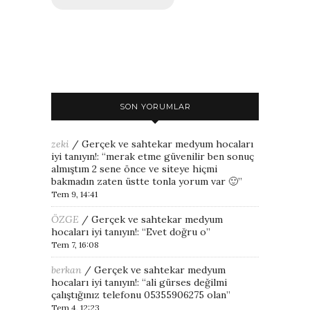
SON YORUMLAR
zeki
/
Gerçek ve sahtekar medyum hocaları
iyi tanıyın!
: “
merak etme güvenilir ben sonuç
almıştım 2 sene önce ve siteye hiçmi
bakmadın zaten üstte tonla yorum var 🙂
”
Tem 9, 14:41
ÖZGE
/
Gerçek ve sahtekar medyum
hocaları iyi tanıyın!
: “
Evet doğru o
”
Tem 7, 16:08
berkan
/
Gerçek ve sahtekar medyum
hocaları iyi tanıyın!
: “
ali gürses değilmi
çalıştığınız telefonu 05355906275 olan
”
Tem 4, 12:23