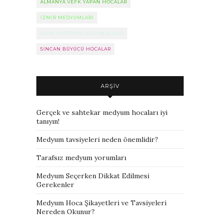
ALMANYA VEFK YAPAN HOCALAR
IZMIR MEDYUMLARI
VEFK YAPTIRANLAR SONUÇLARI
SINCAN BÜYÜCÜ HOCALAR
ARŞIV
Gerçek ve sahtekar medyum hocaları iyi
tanıyın!
Medyum tavsiyeleri neden önemlidir?
Tarafsız medyum yorumları
Medyum Seçerken Dikkat Edilmesi
Gerekenler
Medyum Hoca Şikayetleri ve Tavsiyeleri
Nereden Okunur?