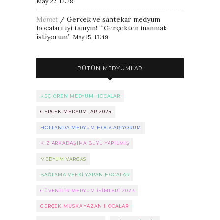
May 22, 12:28
Memet
/
Gerçek ve sahtekar medyum
hocaları iyi tanıyın!
: “
Gerçekten inanmak
istiyorum
”
May 15, 13:49
BÜTÜN MEDYUMLAR
KEÇIÖREN MEDYUM HOCALAR
GERÇEK MEDYUMLAR 2024
HOLLANDA MEDYUM HOCA ARIYORUM
KIZ ARKADAŞIMA BÜYÜ YAPILMIŞ
MEDYUM VARGAS
BAĞLAMA VEFKI YAPAN HOCALAR
GÜVENILIR MEDYUM ISIMLERI 2023
GERÇEK MUSKA YAZAN HOCALAR