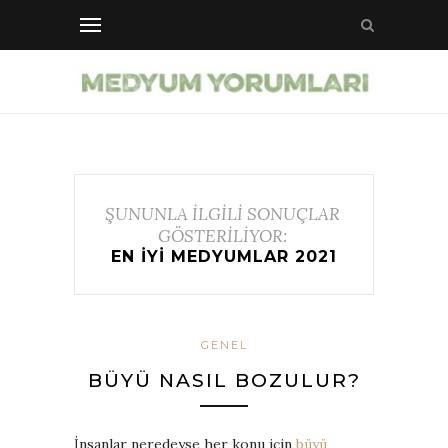
ŞUNUNLA İLGİLİ SONUÇLAR
GÖSTERİLİYOR:
EN IYI MEDYUMLAR 2021
GENEL
BÜYÜ NASIL BOZULUR?
İnsanlar neredeyse her konu için
büyü