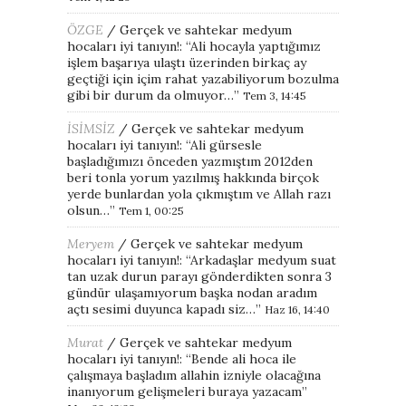
ÖZGE
/
Gerçek ve sahtekar medyum
hocaları iyi tanıyın!
: “
Ali hocayla yaptığımız
işlem başarıya ulaştı üzerinden birkaç ay
geçtiği için içim rahat yazabiliyorum bozulma
gibi bir durum da olmuyor…
”
Tem 3, 14:45
İSİMSİZ
/
Gerçek ve sahtekar medyum
hocaları iyi tanıyın!
: “
Ali gürsesle
başladığımızı önceden yazmıştım 2012den
beri tonla yorum yazılmış hakkında birçok
yerde bunlardan yola çıkmıştım ve Allah razı
olsun…
”
Tem 1, 00:25
Meryem
/
Gerçek ve sahtekar medyum
hocaları iyi tanıyın!
: “
Arkadaşlar medyum suat
tan uzak durun parayı gönderdikten sonra 3
gündür ulaşamıyorum başka nodan aradım
açtı sesimi duyunca kapadı siz…
”
Haz 16, 14:40
Murat
/
Gerçek ve sahtekar medyum
hocaları iyi tanıyın!
: “
Bende ali hoca ile
çalışmaya başladım allahin izniyle olacağına
inanıyorum gelişmeleri buraya yazacam
”