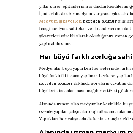
yıllar süren eğitimlerinin ardından kendilerini ge
İşinin ehli olan bir medyum karşısına çıkacak o
Medyum şikayetleri
nereden okunur
bilgile
hangi medyum sahtekar ve dolandırıcı onu da tes
şikayetleri sürekli olarak okuduğunuz zaman ger
yaptırabilirsiniz.
Her büyü farklı zorluğa sah
Medyumlar büyü yaparken her seferinde farklı en
büyü farklı iki insana yapılmaz herkese yapılan 
nereden okunur
şeklinde soruların cevabını do
büyülerin insanları nasıl mağdur ettiğini gözleri
Alanında uzman olan medyumlar kesinlikle bu ş
özenle yapılan çalışmalar doğrultusunda alanın
Yaptıkları her çalışmada da kesin sonuçlar elde 
Alanında uzman medyum nası