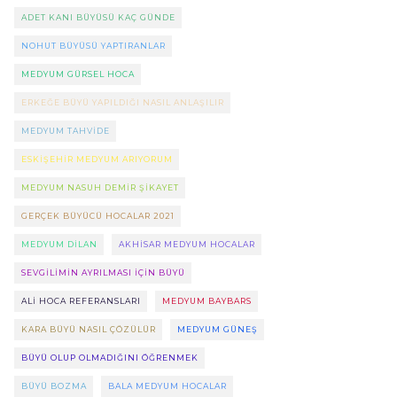
ADET KANI BÜYÜSÜ KAÇ GÜNDE
NOHUT BÜYÜSÜ YAPTIRANLAR
MEDYUM GÜRSEL HOCA
ERKEĞE BÜYÜ YAPILDIĞI NASIL ANLAŞILIR
MEDYUM TAHVIDE
ESKIŞEHIR MEDYUM ARIYORUM
MEDYUM NASUH DEMIR ŞIKAYET
GERÇEK BÜYÜCÜ HOCALAR 2021
MEDYUM DILAN
AKHISAR MEDYUM HOCALAR
SEVGILIMIN AYRILMASI IÇIN BÜYÜ
ALI HOCA REFERANSLARI
MEDYUM BAYBARS
KARA BÜYÜ NASIL ÇÖZÜLÜR
MEDYUM GÜNEŞ
BÜYÜ OLUP OLMADIĞINI ÖĞRENMEK
BÜYÜ BOZMA
BALA MEDYUM HOCALAR