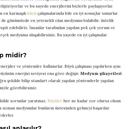
liştiriyorlar ve bu sayede enerjilerini bizlerle paylaşıyorlar.
lan en karmaşık
büyü
çalışmalarında bile en iyi sonuçlar sunarlar.
ri ile günümüzde en yetenekli olan medyumu bulabilir, üstelik
pit edebiliriz. İnsanlar tarafından yapılan pek çok yorum ve
çek medyuma ulaşabilirsiniz. Bu sayede en iyi çalışmalar
ip midir?
erjiler ve yöntemler kullanırlar. Büyü çalışması yapılırken aynı
büyünün enerjisi seviyesi ona göre değişir.
Medyum şikayetleri
ğru şekilde bilip standart olarak yapılan yöntemlerle yapılan
nizle görebilirsiniz.
ekilde sorunlar yaratmaz.
Büyüler
her ne kadar zor olursa olsun
da uzman medyumlar bunların üstesinden gelmeyi başarılar.
ederler.
l anlaşılır?