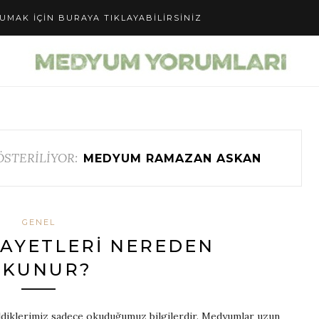
UMAK IÇIN BURAYA TIKLAYABILIRSINIZ
STERİLİYOR:
MEDYUM RAMAZAN ASKAN
GENEL
AYETLERI NEREDEN
OKUNUR?
bildiklerimiz sadece okuduğumuz bilgilerdir. Medyumlar uzun