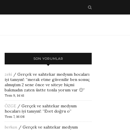
SON YORUMLAR
zeki
/
Gerçek ve sahtekar medyum hocaları
iyi tanıyın!
: “
merak etme güvenilir ben sonuç
almıştım 2 sene önce ve siteye hiçmi
bakmadın zaten üstte tonla yorum var 🙂
”
Tem 9, 14:41
ÖZGE
/
Gerçek ve sahtekar medyum
hocaları iyi tanıyın!
: “
Evet doğru o
”
Tem 7, 16:08
berkan
/
Gerçek ve sahtekar medyum