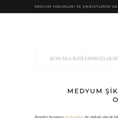
MEDYUM YORUMLARI VE ŞIKAYETLERINI OK
ŞUNUNLA İLGİLİ SONUÇLAR GÖ
MEDYUM ŞIK
Seneler boyunca
medyumlar
ile alakalı olarak 