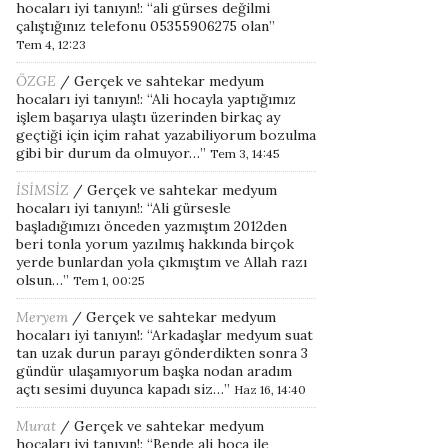
hocaları iyi tanıyın!
: “
ali gürses değilmi
çalıştığınız telefonu 05355906275 olan
”
Tem 4, 12:23
ÖZGE
/
Gerçek ve sahtekar medyum
hocaları iyi tanıyın!
: “
Ali hocayla yaptığımız
işlem başarıya ulaştı üzerinden birkaç ay
geçtiği için içim rahat yazabiliyorum bozulma
gibi bir durum da olmuyor…
”
Tem 3, 14:45
İSİMSİZ
/
Gerçek ve sahtekar medyum
hocaları iyi tanıyın!
: “
Ali gürsesle
başladığımızı önceden yazmıştım 2012den
beri tonla yorum yazılmış hakkında birçok
yerde bunlardan yola çıkmıştım ve Allah razı
olsun…
”
Tem 1, 00:25
Meryem
/
Gerçek ve sahtekar medyum
hocaları iyi tanıyın!
: “
Arkadaşlar medyum suat
tan uzak durun parayı gönderdikten sonra 3
gündür ulaşamıyorum başka nodan aradım
açtı sesimi duyunca kapadı siz…
”
Haz 16, 14:40
Murat
/
Gerçek ve sahtekar medyum
hocaları iyi tanıyın!
: “
Bende ali hoca ile