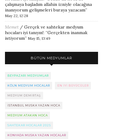
çalışmaya başladım allahin izniyle olacağına
inanıyorum gelişmeleri buraya yazacam
”
May 22, 12:28
Memet
/
Gerçek ve sahtekar medyum
hocaları iyi tanıyın!
: “
Gerçekten inanmak
istiyorum
”
May 15, 13:49
BÜTÜN MEDYUMLAR
BEYPAZARI MEDYUMLAR
KÖLN MEDYUM HOCALAR
EN IYI BÜYÜCÜLER
MEDYUM DEMIRTAŞ
ISTANBUL MUSKA YAZAN HOCA
MEDYUM ATAKAN HOCA
SAHTEKAR HOCALAR 2025
KONYADA MUSKA YAZAN HOCALAR